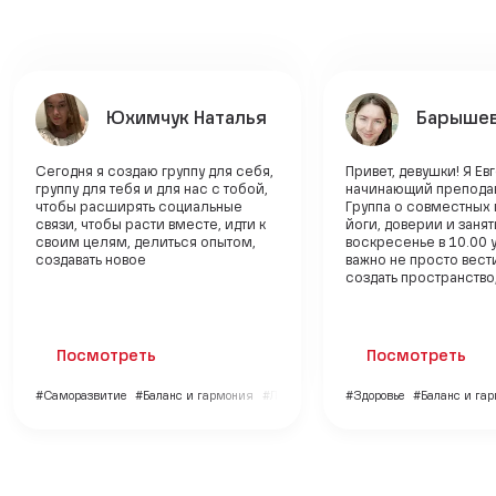
Юхимчук Наталья
Барышев
Сегодня я создаю группу для себя,
Привет, девушки! Я Ев
группу для тебя и для нас с тобой,
начинающий преподав
чтобы расширять социальные
Группа о совместных 
связи, чтобы расти вместе, идти к
йоги, доверии и заня
своим целям, делиться опытом,
воскресенье в 10.00 
создавать новое
важно не просто вести
создать пространство, 
Посмотреть
Посмотреть
#Саморазвитие
#Баланс и гармония
#Личный бренд
#Здоровье
#Баланс и га