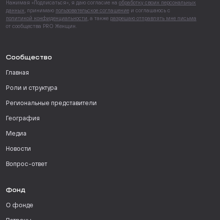
Нажимая «Подписаться», я даю согласие на
обработку своих персональных
данных
, принимаю
пользовательское соглашение
и соглашаюсь с
политикой конфиденциальности
, а также
разрешаю отправлять мне письма
от сообщества PRO Женщин.
Сообщество
Главная
Роли и структура
Региональные представители
География
Медиа
Новости
Вопрос-ответ
Фонд
О фонде