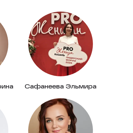
рина
Сафанеева Эльмира