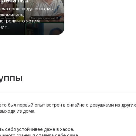
треча №1
еча прошла душевно, мы
акомились,
отрели,что хотим
ит...
руппы
 это был первый опыт встреч в онлайне с девушками из други
выходя из дома.
ь себя устойчивее даже в хаосе.
 много границ я ставила себе сама.