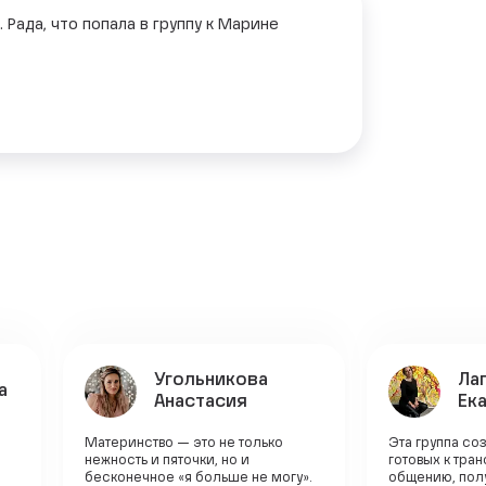
ада, что попала в группу к Марине
Угольникова
Ла
а
Анастасия
Ек
Материнство — это не только
Эта группа со
нежность и пяточки, но и
готовых к тр
бесконечное «я больше не могу».
общению, пол