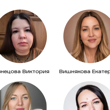
знецова Виктория
Вишнякова Екате