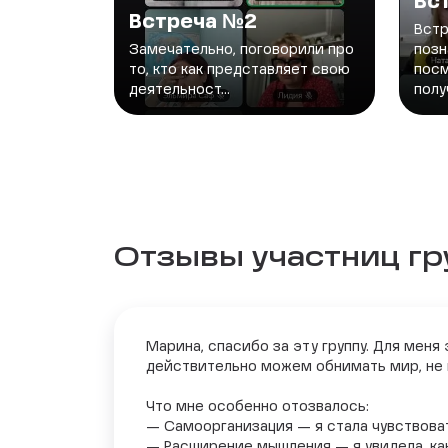
Вс
Встреча №2
Встр
Замечательно, поговорили про
позн
то, кто как представляет свою
посм
деятельност...
получ
Отзывы участниц г
Марина, спасибо за эту группу. Для меня
действительно можем обнимать мир, не 
Что мне особенно отозвалось:
— Самоорганизация — я стала чувствоват
— Расширение мышления — я увидела, как