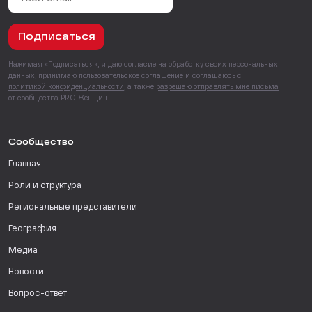
Подписаться
Нажимая «Подписаться», я даю согласие на
обработку своих персональных
данных
, принимаю
пользовательское соглашение
и соглашаюсь с
политикой конфиденциальности
, а также
разрешаю отправлять мне письма
от сообщества PRO Женщин.
Сообщество
Главная
Роли и структура
Региональные представители
География
Медиа
Новости
Вопрос-ответ