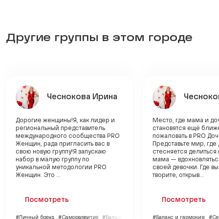
Другие группы в этом городе
Чеснокова Ирина
Чесноко
Дорогие женщины!Я, как лидер и
Место, где мама и до
региональный представитель
становятся ещё ближ
международного сообщества PRO
пожаловать в PRO Доч
Женщин, рада пригласить вас в
Представьте мир, где 
свою новую группу!Я запускаю
стесняется делиться 
набор в малую группу по
мама — вдохновлятьс
уникальной методологии PRO
своей девочки. Где в
Женщин. Это ...
творите, открыв...
Посмотреть
Посмотреть
#Личный бренд
#Саморазвитие
#Баланс и гармония
#Баланс и гармония
#Се