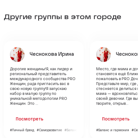
Другие группы в этом городе
Чеснокова Ирина
Чесноко
Дорогие женщины!Я, как лидер и
Место, где мама и до
региональный представитель
становятся ещё ближ
международного сообщества PRO
пожаловать в PRO Доч
Женщин, рада пригласить вас в
Представьте мир, где 
свою новую группу!Я запускаю
стесняется делиться 
набор в малую группу по
мама — вдохновлятьс
уникальной методологии PRO
своей девочки. Где в
Женщин. Это ...
творите, открыв...
Посмотреть
Посмотреть
#Личный бренд
#Саморазвитие
#Баланс и гармония
#Баланс и гармония
#Се