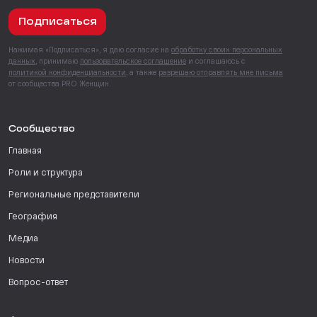
Подписаться
Нажимая «Подписаться», я даю согласие на
обработку своих персональных
данных
, принимаю
пользовательское соглашение
и соглашаюсь с
политикой конфиденциальности
, а также
разрешаю отправлять мне письма
от сообщества PRO Женщин.
Сообщество
Главная
Роли и структура
Региональные представители
География
Медиа
Новости
Вопрос-ответ