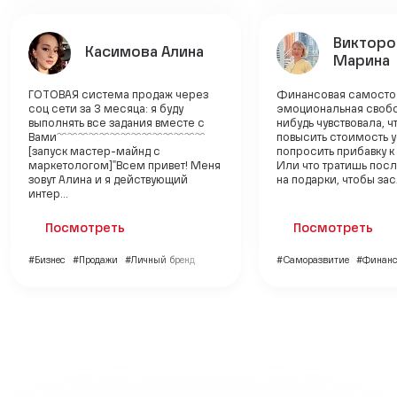
Викторо
Касимова Алина
Марина
ГОТОВАЯ система продаж через
Финансовая самостоя
соц сети за 3 месяца: я буду
эмоциональная свобо
выполнять все задания вместе с
нибудь чувствовала, 
Вами﹌︎﹌︎﹌︎﹌︎﹌︎﹌︎﹌︎﹌︎﹌︎︎﹌︎﹌︎﹌︎﹌︎﹌︎
повысить стоимость у
[запуск мастер-майнд с
попросить прибавку к
маркетологом]"Всем привет! Меня
Или что тратишь пос
зовут Алина и я действующий
на подарки, чтобы засл
интер...
Посмотреть
Посмотреть
#Бизнес
#Продажи
#Личный бренд
#Саморазвитие
#Финан