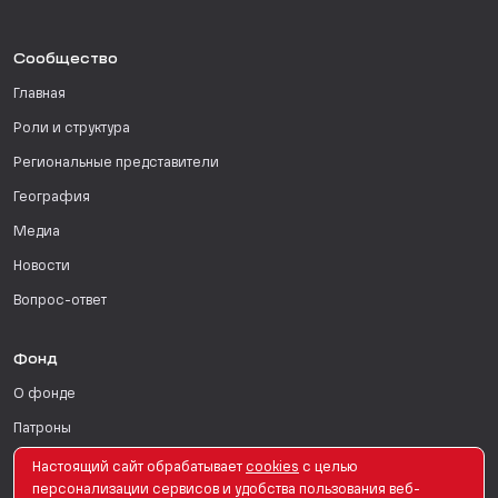
Сообщество
Главная
Роли и структура
Региональные представители
География
Медиа
Новости
Вопрос-ответ
Фонд
О фонде
Патроны
Поддержать
Настоящий сайт обрабатывает
сookies
с целью
персонализации сервисов и удобства пользования веб-