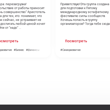
ра: перезагрузка!
Приветствую!Эта группа создана
ольствие от работы приносит
для подготовки к Пятому
знь совершенство" Аристотель
международному эстафетному
а для тех, кто: понимает, что
фестивалю силы сообществ.
как сейчас, не устраивает не
Хочешь попасть в группу
 достигать любой ценой хочет
организаторов? Тогда тебе сюда
ти от "надо" ...
осмотреть
Посмотреть
развитие
#Бизнес
#Финансы
#Саморазвитие