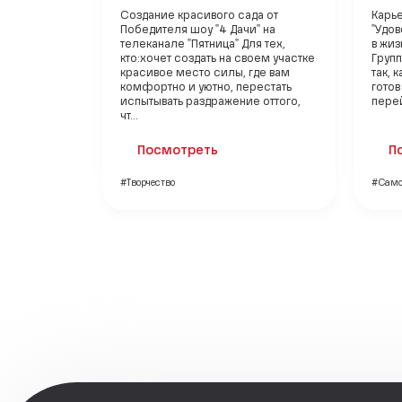
Создание красивого сада от
Карье
Победителя шоу "4 Дачи" на
"Удов
телеканале "Пятница" Для тех,
в жи
кто:хочет создать на своем участке
Групп
красивое место силы, где вам
так, 
комфортно и уютно, перестать
готов
испытывать раздражение оттого,
перей
чт...
Посмотреть
П
#Творчество
#Само