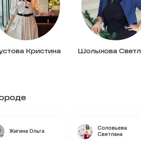
стова Кристина
Шолыхова Светл
городе
Соловьева
Жигина Ольга
Светлана