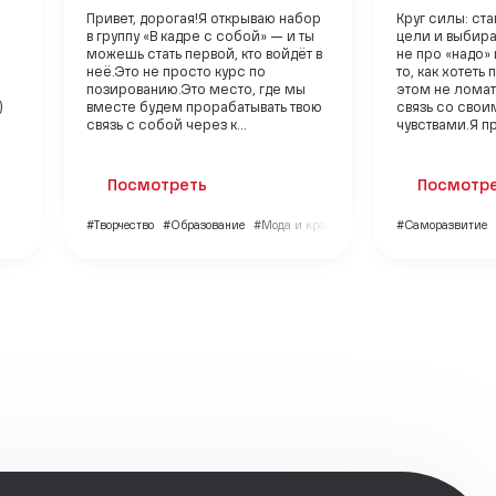
Привет, дорогая!Я открываю набор
Круг силы: ст
в группу «В кадре с собой» — и ты
цели и выбира
можешь стать первой, кто войдёт в
не про «надо»
неё.Это не просто курс по
то, как хотеть
позированию.Это место, где мы
этом не ломат
)
вместе будем прорабатывать твою
связь со свои
связь с собой через к...
чувствами.Я пр
Посмотреть
Посмотр
#Творчество
#Образование
#Мода и красота
#Саморазвитие