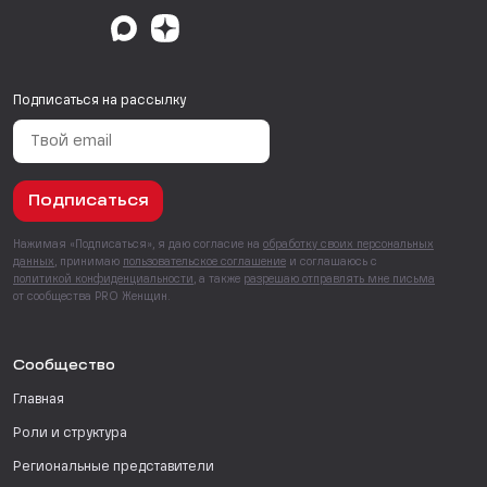
Подписаться на рассылку
Подписаться
Нажимая «Подписаться», я даю согласие на
обработку своих персональных
данных
, принимаю
пользовательское соглашение
и соглашаюсь с
политикой конфиденциальности
, а также
разрешаю отправлять мне письма
от сообщества PRO Женщин.
Сообщество
Главная
Роли и структура
Региональные представители