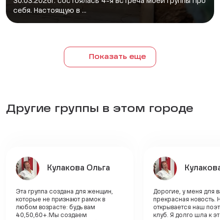
30.03.2026г. состоялась 4-я встреча моей группы Про
себя. Настоящую в ...
Показать еще
Другие группы в этом городе
Кулакова Ольга
Кулаков
Эта группа создана для женщин,
Дорогие, у меня для 
которые не признают рамок в
прекрасная новость. 
любом возрасте: будь вам
открывается наш поэ
40,50,60+.Мы создаем
клуб. Я долго шла к э