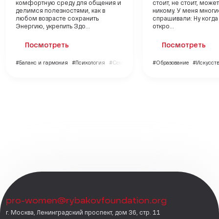
комфортную среду для общения и
стоит, не стоит, може
делимся полезностями, как в
никому. У меня многи
любом возрасте сохранить
спрашивали: Ну когда
Энергию, укрепить Здо...
откро...
Посмотреть
Посмотреть
#Баланс и гармония
#Психология
#Семья и дети
#Образование
#Искусств
pro-women@rybakovfoundation.org
г. Москва, Ленинградский проспект, дом 36, стр. 11