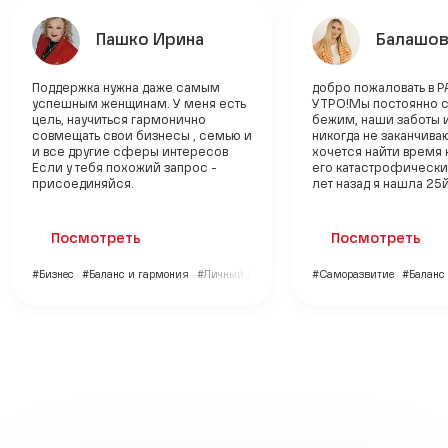
Пашко Ирина
Балашов
Поддержка нужна даже самым
добро пожаловать в 
успешным женщинам. У меня есть
УТРО!Мы постоянно 
цель, научиться гармонично
бежим, наши заботы 
совмещать свои бизнесы , семью и
никогда не заканчиваю
и все другие сферы интересов
хочется найти время 
Если у тебя похожий запрос -
его катастрофически
присоединяйся.
лет назад я нашла 25й 
Посмотреть
Посмотреть
#Бизнес
#Баланс и гармония
#Личный бренд
#Саморазвитие
#Баланс