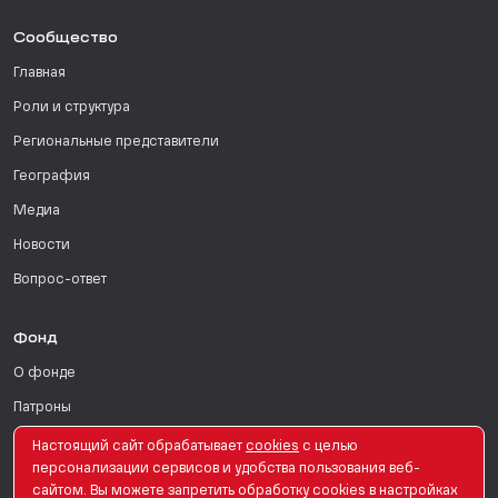
Сообщество
Главная
Роли и структура
Региональные представители
География
Медиа
Новости
Вопрос-ответ
Фонд
О фонде
Патроны
Поддержать
Настоящий сайт обрабатывает
сookies
с целью
персонализации сервисов и удобства пользования веб-
Для СМИ
сайтом. Вы можете запретить обработку сookies в настройках