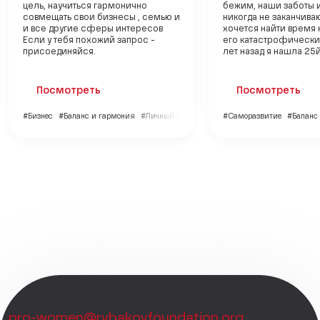
цель, научиться гармонично
бежим, наши заботы 
совмещать свои бизнесы , семью и
никогда не заканчиваю
и все другие сферы интересов
хочется найти время 
Если у тебя похожий запрос -
его катастрофически
присоединяйся.
лет назад я нашла 25й 
Посмотреть
Посмотреть
#Бизнес
#Баланс и гармония
#Личный бренд
#Саморазвитие
#Баланс
pro-women@rybakovfoundation.org