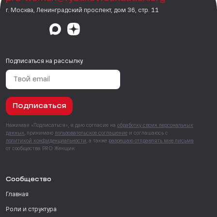
г. Москва, Ленинградский проспект, дом 36, стр. 11
Подписаться на рассылку
Подписаться
Нажимая «Подписаться», я даю согласие на
обработку своих персональных
данных
, принимаю
пользовательское соглашение
и соглашаюсь с
политикой конфиденциальности
, а также
разрешаю отправлять мне письма
от сообщества PRO Женщин.
Сообщество
Главная
Роли и структура