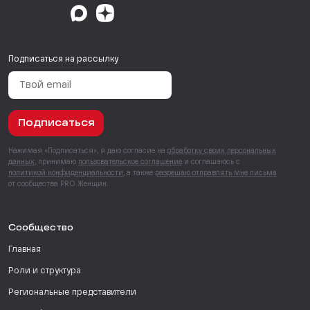
Подписаться на рассылку
Подписаться
Нажимая «Подписаться», я даю согласие на
обработку своих персональных
данных
, принимаю
пользовательское соглашение
и соглашаюсь с
политикой конфиденциальности
, а также
разрешаю отправлять мне письма
от сообщества PRO Женщин.
Сообщество
Главная
Роли и структура
Региональные представители