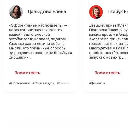
Давыдова Елена
Ткачук Е
«Эффективный наблюдатель» —
Девушки, привет!Меня
новая когнитивная технология
Екатерина Ткачук.Я р
вашей педагогической
канала продаж в Альф
устойчивости.Коллеги, педагоги!
эксперт по финансо
Сколько раз вы ловили себя на
грамотности, активна
мысли, что привычные способы
многодетная мама и 
«укрощения» класса или борьбы за
сообщества «Pro жен
дисциплин...
запускаю новую гру...
Посмотреть
Посмотреть
#Образование
#Семья и дети
#Саморазвитие
#Финансы