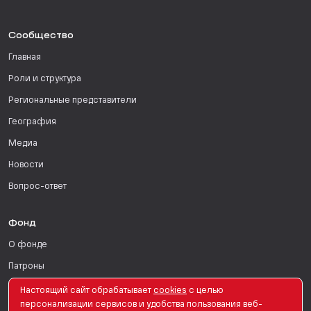
Сообщество
Главная
Роли и структура
Региональные представители
География
Медиа
Новости
Вопрос-ответ
Фонд
О фонде
Патроны
Поддержать
Настоящий сайт обрабатывает
сookies
с целью
персонализации сервисов и удобства пользования веб-
Для СМИ