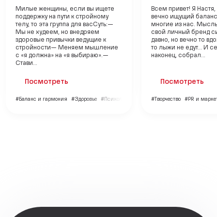
Милые женщины, если вы ищете
Всем привет! Я Настя,
поддержку на пути к стройному
вечно ищущий баланс 
телу, то эта группа для васСуть:—
многие из нас. Мысль
Мы не худеем, но внедряем
свой личный бренд с
здоровые привычки ведущие к
давно, но вечно то вд
стройности— Меняем мышление
то лыжи не едут... И с
с «я должна» на «я выбираю».—
наконец, собрал...
Стави...
Посмотреть
Посмотреть
#Баланс и гармония
#Здоровье
#Психология
#Творчество
#PR и марке