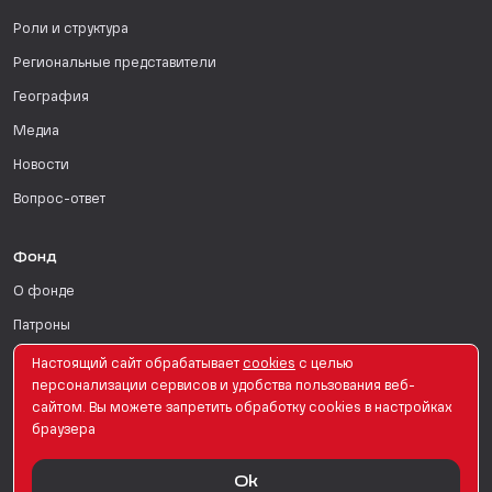
Роли и структура
Региональные представители
География
Медиа
Новости
Вопрос-ответ
Фонд
О фонде
Патроны
Поддержать
Настоящий сайт обрабатывает
сookies
с целью
персонализации сервисов и удобства пользования веб-
Для СМИ
сайтом. Вы можете запретить обработку сookies в настройках
браузера
English Version
Ok