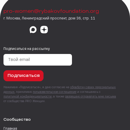
pro-women@rybakovfoundation.org
г. Москва, Ленинградский проспект, дом 36, стр. 11
Подписаться на рассылку
Подписаться
Нажимая «Подписаться», я даю согласие на
обработку своих персональных
данных
, принимаю
пользовательское соглашение
и соглашаюсь с
политикой конфиденциальности
, а также
разрешаю отправлять мне письма
от сообщества PRO Женщин.
Сообщество
Главная