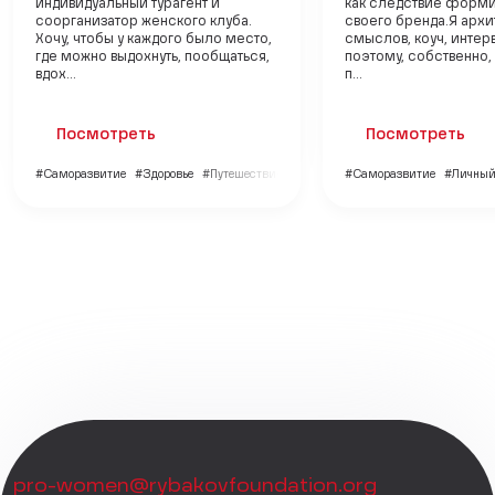
индивидуальный турагент и
как следствие форми
соорганизатор женского клуба.
своего бренда.Я архи
Хочу, чтобы у каждого было место,
смыслов, коуч, интер
где можно выдохнуть, пообщаться,
поэтому, собственно,
вдох...
п...
Посмотреть
Посмотреть
#Саморазвитие
#Здоровье
#Путешествия
#Саморазвитие
#Личный
pro-women@rybakovfoundation.org