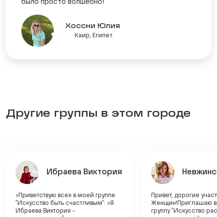
было просто волшебно!
Хоссни Юлия
Каир, Египет
Другие группы в этом городе
Ибраева Виктория
Невжинс
>Приветствую всех в моей группе
Привет, дорогие учас
"Искусство быть счастливым". >Я
Женщин!Приглашаю в
Ибраева Виктория -
группу "Искусство рас