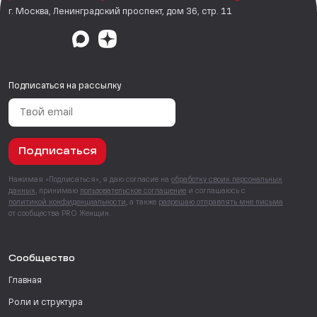
г. Москва, Ленинградский проспект, дом 36, стр. 11
Подписаться на рассылку
Подписаться
Нажимая «Подписаться», я даю согласие на
обработку своих персональных
данных
, принимаю
пользовательское соглашение
и соглашаюсь с
политикой конфиденциальности
, а также
разрешаю отправлять мне письма
от сообщества PRO Женщин.
Сообщество
Главная
Роли и структура