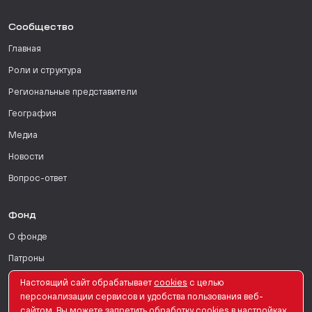
Сообщество
Главная
Роли и структура
Региональные представители
География
Медиа
Новости
Вопрос-ответ
Фонд
О фонде
Патроны
Поддержать
Настоящий сайт обрабатывает
сookies
с целью
персонализации сервисов и удобства пользования веб-
Для СМИ
сайтом. Вы можете запретить обработку сookies в настройках