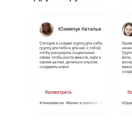
Юхимчук Наталья
Сегодня я создаю группу для себя,
Приве
группу для тебя и для нас с тобой,
начи
чтобы расширять социальные
Групп
связи, чтобы расти вместе, идти к
йоги,
своим целям, делиться опытом,
воскр
создавать новое
важно
созда
Посмотреть
П
#Саморазвитие
#Баланс и гармония
#Личный бренд
#Здор