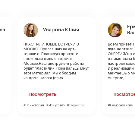
Ер
на
Уварова Юлия
Ва
ПЛАСТИЛИНОВЫЕ ВСТРЕЧИ В
Всем привет! 
МОСКВЕ.Приглашаю на арт-
путешествие: 
терапию. Планирую провести
ЭНЕРГИЯЭто 
несколько живых встреч в
взаимосвязи 
Москве.Наш инструмент работы
настроек ком
будет пластилин. Пока пальцы мнут
и реализации
этот материал, мы обходим
мечтаешь о мн
контроль мозга (псих...
энергии, ...
Посмотреть
Посмотр
#Психология
#Искусство
#Творчество
#Саморазвитие