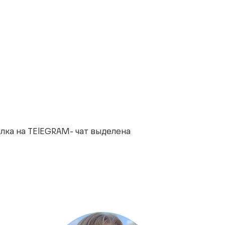
сылка на TElEGRAM- чат выделена