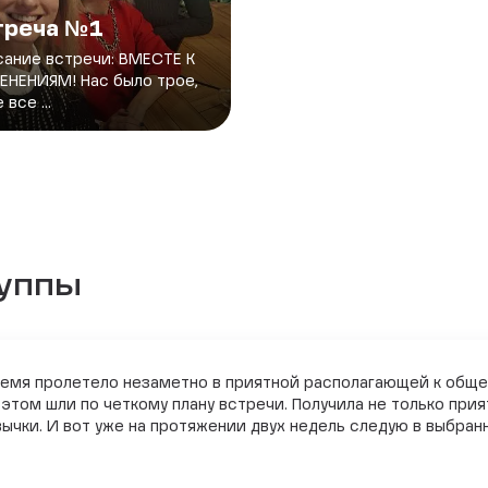
треча №1
ание встречи: ВМЕСТЕ К
НЕНИЯМ! Нас было трое,
 все ...
руппы
Время пролетело незаметно в приятной располагающей к общ
том шли по четкому плану встречи. Получила не только прия
ычки. И вот уже на протяжении двух недель следую в выбран