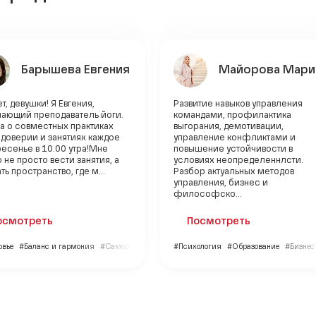
Барышева Евгения
Майорова Мари
т, девушки! Я Евгения,
Развитие навыков управления
нающий преподаватель йоги.
командами, профилактика
а о совместных практиках
выгорания, демотивации,
 доверии и занятиях каждое
управление конфликтами и
есенье в 10.00 утра!Мне
повышение устойчивости в
 не просто вести занятия, а
условиях неопределеннлсти.
ть пространство, где м...
Разбор актуальных методов
управления, бизнес и
философско...
осмотреть
Посмотреть
овье
#Баланс и гармония
#Саморазвитие
#Психология
#Образование
#Бизнес