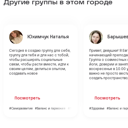
Другие группы в этом городе
Юхимчук Наталья
Барышев
Сегодня я создаю группу для себя,
Привет, девушки! Я Ев
группу для тебя и для нас с тобой,
начинающий преподав
чтобы расширять социальные
Группа о совместных 
связи, чтобы расти вместе, идти к
йоги, доверии и заня
своим целям, делиться опытом,
воскресенье в 10.00 
создавать новое
важно не просто вести
создать пространство, 
Посмотреть
Посмотреть
#Саморазвитие
#Баланс и гармония
#Личный бренд
#Здоровье
#Баланс и га