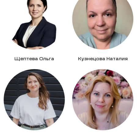
Щептева Ольга
Кузнецова Наталия