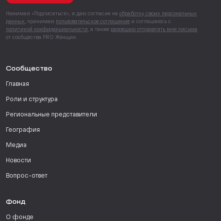
Нажимая «Подписаться», я даю согласие на
обработку своих персональных
данных
, принимаю
пользовательское соглашение
и соглашаюсь с
политикой конфиденциальности
, а также
разрешаю отправлять мне письма
от сообщества PRO Женщин.
Сообщество
Главная
Роли и структура
Региональные представители
География
Медиа
Новости
Вопрос-ответ
Фонд
О фонде