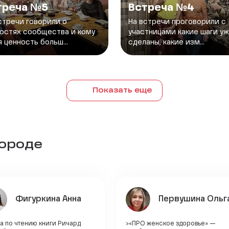
треча №5
Встреча №4
стречи говорили о
На встречи проговорили с
остях сообщества и кому
участницами какие шаги у
я ценность больш...
сделаны, какие изм...
Показать еще
городе
Фигуркина Анна
Первушина Ольг
а по чтению книги Ричард
>«ПРО женское здоровье» —