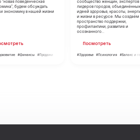
р "новая поведенческая
сообщество женщин, экспертов
омика", будем обсуждать
лидеров городов, объединённы
 и экономику в нашей жизни
идеей здоровья, красоты, энерг
и жизни в ресурсе. Мы создаём
пространство поддержки,
профилактики, развития и
осознанного...
осмотреть
Посмотреть
развитие
#Финансы
#Продажи
#Здоровье
#Психология
#Баланс и 