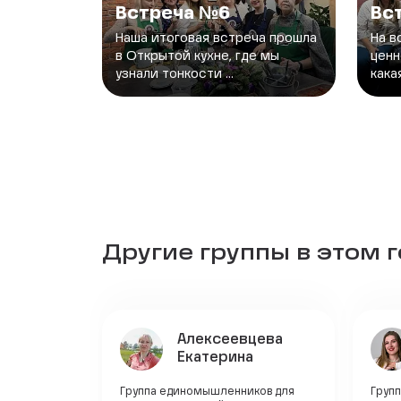
Встреча №6
Вс
Наша итоговая встреча прошла
На в
в Открытой кухне, где мы
ценн
узнали тонкости ...
кака
Другие группы в этом 
Алексеевцева
Екатерина
Группа единомышленников для
Групп