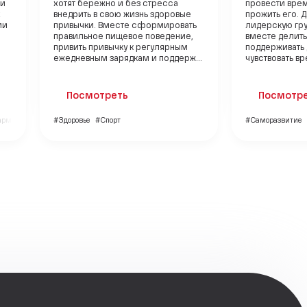
 и
хотят бережно и без стресса
провести врем
х
внедрить в свою жизнь здоровые
прожить его. 
ии
привычки. Вместе сформировать
лидерскую гру
правильное пищевое поведение,
вместе делить
привить привычку к регулярным
поддерживать д
ежедневным зарядкам и поддерж...
чувствовать вр
Посмотреть
Посмотр
гармония
#Здоровье
#Спорт
#Саморазвитие