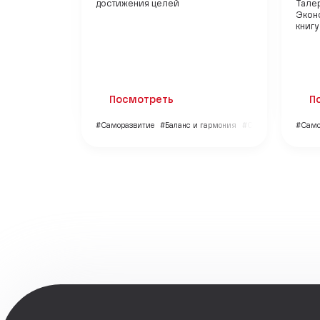
достижения целей
Тале
Экон
книгу
Посмотреть
П
#Саморазвитие
#Баланс и гармония
#Образование
#Само