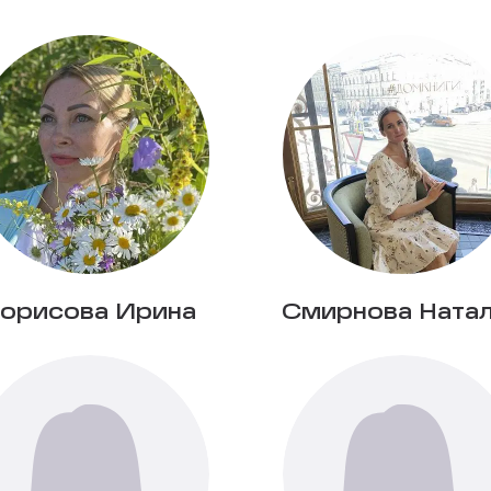
орисова Ирина
Смирнова Ната