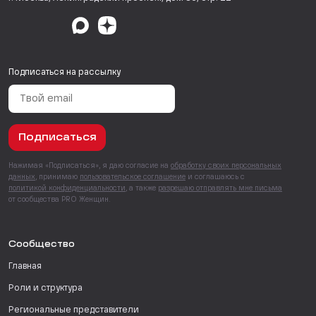
Подписаться на рассылку
Подписаться
Нажимая «Подписаться», я даю согласие на
обработку своих персональных
данных
, принимаю
пользовательское соглашение
и соглашаюсь с
политикой конфиденциальности
, а также
разрешаю отправлять мне письма
от сообщества PRO Женщин.
Сообщество
Главная
Роли и структура
Региональные представители