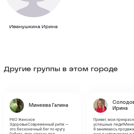
Иванушкина Ирина
Другие группы в этом городе
Солодо
Минеева Галина
Ирина
PRO Женское
Привет, мои прекрас
ЗдоровьеСовременный ритм —
успешные леди!Меня 
это бесконечный бег по кругу.
Я занимаюсь продажам