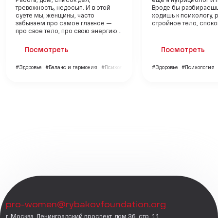
Работа, дом, список дел,
еще я нутрициолог и 
тревожность, недосып. И в этой
Вроде бы разбираешь
суете мы, женщины, часто
ходишь к психологу, 
забываем про самое главное —
стройное тело, спокой
про свое тело, про свою энергию...
Посмотреть
Посмотреть
#Здоровье
#Баланс и гармония
#Психология
#Здоровье
#Психология
pro-women@rybakovfoundation.org
г. Москва, Ленинградский проспект, дом 36, стр. 11