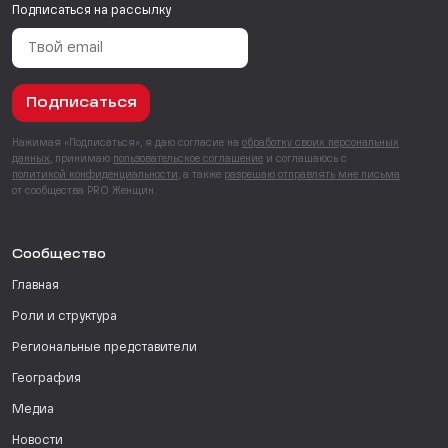
Подписаться на рассылку
Подписаться
Нажимая «Подписаться», я даю согласие на
обработку своих персональных
данных
, принимаю
пользовательское соглашение
и соглашаюсь с
политикой конфиденциальности
, а также
разрешаю отправлять мне письма
от сообщества PRO Женщин.
Сообщество
Главная
Роли и структура
Региональные представители
География
Медиа
Новости