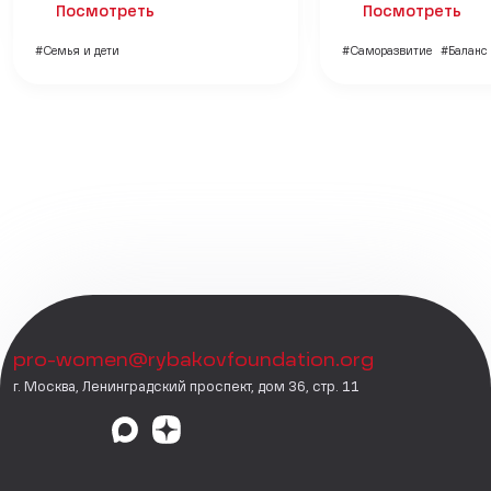
Посмотреть
Посмотреть
#Семья и дети
#Саморазвитие
#Баланс
pro-women@rybakovfoundation.org
г. Москва, Ленинградский проспект, дом 36, стр. 11