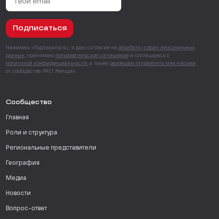
Подписаться
Нажимая «Подписаться», я даю согласие на
обработку своих персональных
данных
, принимаю
пользовательское соглашение
и соглашаюсь с
политикой конфиденциальности
, а также
разрешаю отправлять мне письма
от сообщества PRO Женщин.
Сообщество
Главная
Роли и структура
Региональные представители
География
Медиа
Новости
Вопрос-ответ