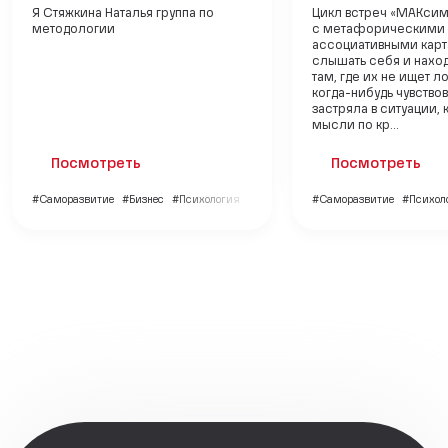
Я Стяжкина Наталья группа по
Цикл встреч «МАКси
методологии
с метафорическими
ассоциативными карт
слышать себя и нахо
там, где их не ищет л
когда-нибудь чувствов
застряла в ситуации, 
мысли по кр...
Посмотреть
Посмотреть
#Саморазвитие
#Бизнес
#Психология
#Саморазвитие
#Психол