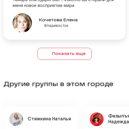
Тамара благодарю Вас !! Именно вы открыли для
меня новое восприятие мира
Кочетова Елена
Владивосток
Показать еще
Другие группы в этом городе
Фазылъ
Стяжкина Наталья
Надежда