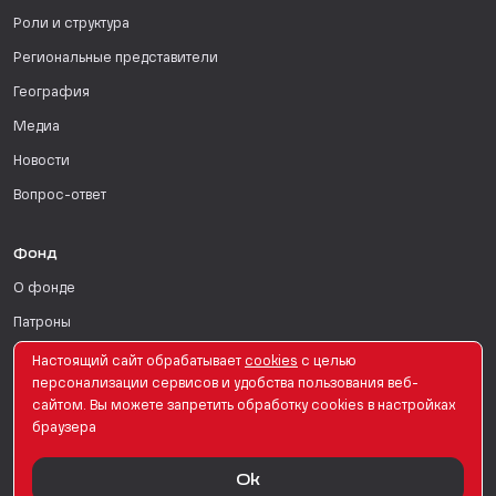
Роли и структура
Региональные представители
География
Медиа
Новости
Вопрос-ответ
Фонд
О фонде
Патроны
Поддержать
Настоящий сайт обрабатывает
сookies
с целью
персонализации сервисов и удобства пользования веб-
Для СМИ
сайтом. Вы можете запретить обработку сookies в настройках
браузера
English Version
Ok
© PRO Женщин. Все права защищены. 2026