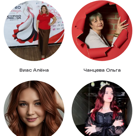
Виас Алëна
Чанцева Ольга