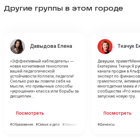
Другие группы в этом городе
Давыдова Елена
Ткачук Е
«Эффективный наблюдатель» —
Девушки, привет!Меня
новая когнитивная технология
Екатерина Ткачук.Я р
вашей педагогической
канала продаж в Альф
устойчивости.Коллеги, педагоги!
эксперт по финансо
Сколько раз вы ловили себя на
грамотности, активна
мысли, что привычные способы
многодетная мама и 
«укрощения» класса или борьбы за
сообщества «Pro жен
дисциплин...
запускаю новую гру...
Посмотреть
Посмотреть
#Образование
#Семья и дети
#Саморазвитие
#Финансы