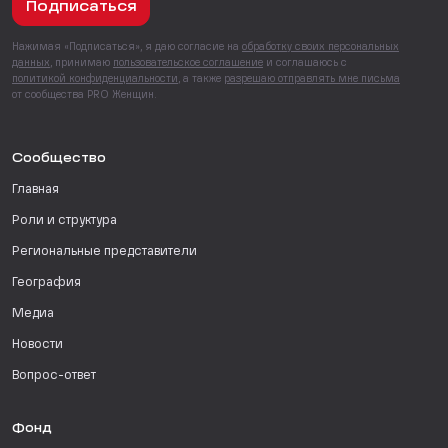
Подписаться
Нажимая «Подписаться», я даю согласие на
обработку своих персональных
данных
, принимаю
пользовательское соглашение
и соглашаюсь с
политикой конфиденциальности
, а также
разрешаю отправлять мне письма
от сообщества PRO Женщин.
Сообщество
Главная
Роли и структура
Региональные представители
География
Медиа
Новости
Вопрос-ответ
Фонд