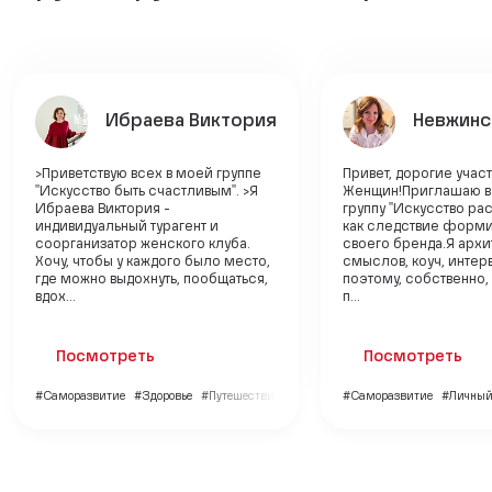
Ибраева Виктория
Невжинс
>Приветствую всех в моей группе
Привет, дорогие учас
"Искусство быть счастливым". >Я
Женщин!Приглашаю в
Ибраева Виктория -
группу "Искусство рас
индивидуальный турагент и
как следствие форми
соорганизатор женского клуба.
своего бренда.Я архи
Хочу, чтобы у каждого было место,
смыслов, коуч, интер
где можно выдохнуть, пообщаться,
поэтому, собственно,
вдох...
п...
Посмотреть
Посмотреть
#Саморазвитие
#Здоровье
#Путешествия
#Саморазвитие
#Личный