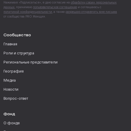
Нажимая «Подписаться», я даю согласие на
обработку своих персональных
данных
, принимаю
пользовательское соглашение
и соглашаюсь с
политикой конфиденциальности
, а также
разрешаю отправлять мне письма
от сообщества PRO Женщин.
Сообщество
Главная
Роли и структура
Региональные представители
География
Медиа
Новости
Вопрос-ответ
Фонд
О фонде