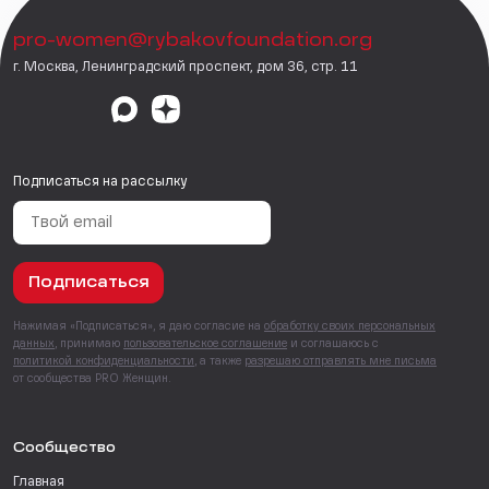
pro-women@rybakovfoundation.org
г. Москва, Ленинградский проспект, дом 36, стр. 11
Подписаться на рассылку
Подписаться
Нажимая «Подписаться», я даю согласие на
обработку своих персональных
данных
, принимаю
пользовательское соглашение
и соглашаюсь с
политикой конфиденциальности
, а также
разрешаю отправлять мне письма
от сообщества PRO Женщин.
Сообщество
Главная