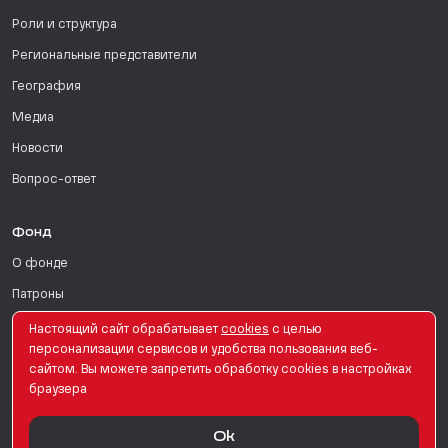
Роли и структура
Региональные представители
География
Медиа
Новости
Вопрос-ответ
Фонд
О фонде
Патроны
Поддержать
Настоящий сайт обрабатывает
сookies
с целью
персонализации сервисов и удобства пользования веб-
Для СМИ
сайтом. Вы можете запретить обработку сookies в настройках
браузера
English Version
Ok
© PRO Женщин. Все права защищены. 2026