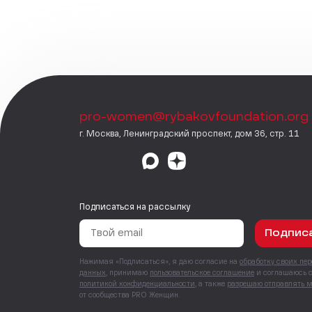
pro-women@rybakovfoundation.org
г. Москва, Ленинградский проспект, дом 36, стр. 11
Подписаться на рассылку
Подпис
Нажимая «Подписаться», я даю согласие на
обработку своих пе
данных
, принимаю
пользовательское соглашение
и соглашаюсь 
политикой конфиденциальности
, а также
разрешаю отправлять 
от сообщества PRO Женщин.