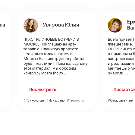
Ер
на
Уварова Юлия
Ва
ПЛАСТИЛИНОВЫЕ ВСТРЕЧИ В
Всем привет! 
МОСКВЕ.Приглашаю на арт-
путешествие: 
терапию. Планирую провести
ЭНЕРГИЯЭто 
несколько живых встреч в
взаимосвязи 
Москве.Наш инструмент работы
настроек ком
будет пластилин. Пока пальцы мнут
и реализации
этот материал, мы обходим
мечтаешь о мн
контроль мозга (псих...
энергии, ...
Посмотреть
Посмотр
#Психология
#Искусство
#Творчество
#Саморазвитие