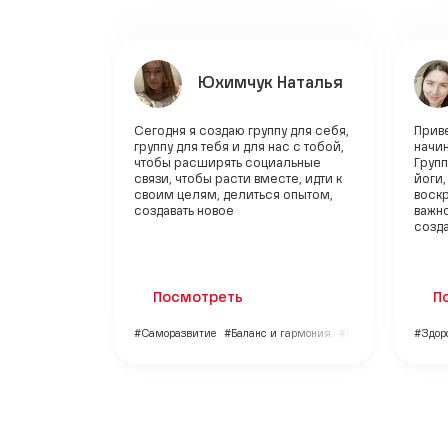
Юхимчук Наталья
Сегодня я создаю группу для себя,
Приве
группу для тебя и для нас с тобой,
начи
чтобы расширять социальные
Групп
связи, чтобы расти вместе, идти к
йоги,
своим целям, делиться опытом,
воскр
создавать новое
важно
созда
Посмотреть
П
#Саморазвитие
#Баланс и гармония
#Личный бренд
#Здор