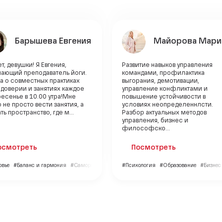
Барышева Евгения
Майорова Мари
т, девушки! Я Евгения,
Развитие навыков управления
нающий преподаватель йоги.
командами, профилактика
а о совместных практиках
выгорания, демотивации,
 доверии и занятиях каждое
управление конфликтами и
есенье в 10.00 утра!Мне
повышение устойчивости в
 не просто вести занятия, а
условиях неопределеннлсти.
ть пространство, где м...
Разбор актуальных методов
управления, бизнес и
философско...
осмотреть
Посмотреть
овье
#Баланс и гармония
#Саморазвитие
#Психология
#Образование
#Бизнес