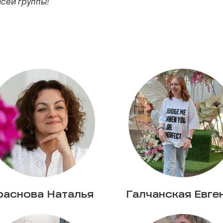
всей группы!
раснова Наталья
Галчанская Евге