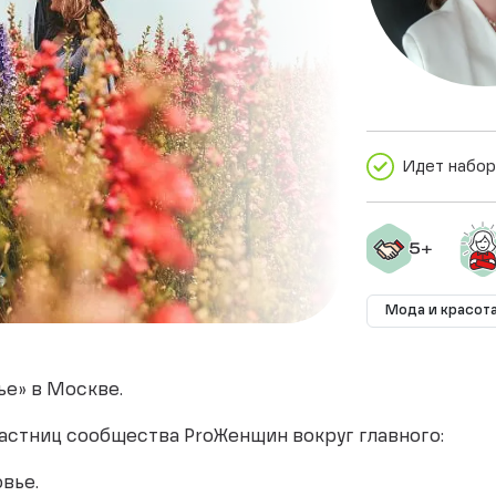
Идет набор
Мода и красот
ье» в Москве.
астниц сообщества ProЖенщин вокруг главного:
вье.