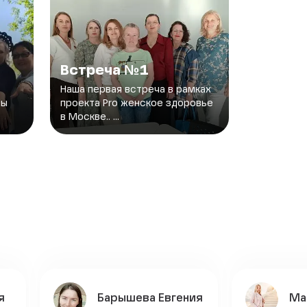
Встреча №1
Наша первая встреча в рамках
Мы
проекта Pro женское здоровье
в Москве.. ...
я
Барышева Евгения
Ма