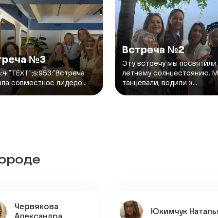
Встреча №2
треча №3
Эту встречу мы посвятили
{s:4:"TEXT";s:953:"Встреча
летнему солнцестоянию. 
ла совместнос лидеро...
танцевали, водили х...
городе
Червякова
Юхимчук Наталь
Александра