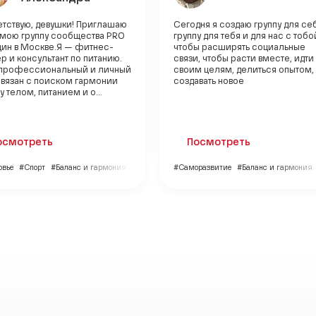
етствую, девушки! Приглашаю
Сегодня я создаю группу для себ
в мою группу сообщества PRO
группу для тебя и для нас с тобо
ин в Москве.Я — фитнес-
чтобы расширять социальные
р и консультант по питанию.
связи, чтобы расти вместе, идти 
профессиональный и личный
своим целям, делиться опытом,
связан с поиском гармонии
создавать новое
 телом, питанием и о...
осмотреть
Посмотреть
овье
#Спорт
#Баланс и гармония
#Саморазвитие
#Баланс и гармония