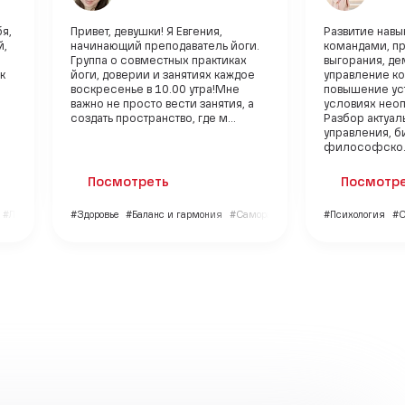
я,
Привет, девушки! Я Евгения,
Развитие навы
й,
начинающий преподаватель йоги.
командами, п
Группа о совместных практиках
выгорания, де
к
йоги, доверии и занятиях каждое
управление к
воскресенье в 10.00 утра!Мне
повышение ус
важно не просто вести занятия, а
условиях нео
создать пространство, где м...
Разбор актуал
управления, б
философско..
Посмотреть
Посмотр
#Личный бренд
#Здоровье
#Баланс и гармония
#Саморазвитие
#Психология
#О