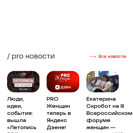
стороны своей жизни.
Создать группу
Интервью участниц
/ pro новости
Все новости
Люди,
PRO
Екатерина
идеи,
Женщин
Скробот на III
события:
теперь в
Всероссийском
вышла
Яндекс
форуме
«Летопись
Дзене!
женщин —