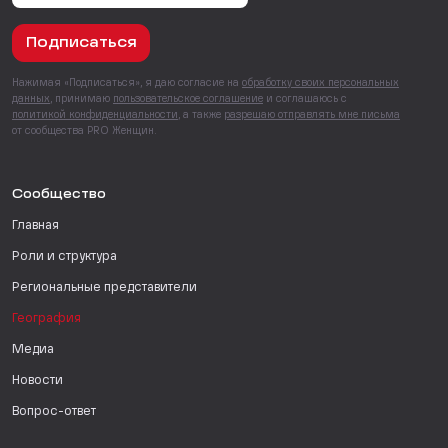
Подписаться
Нажимая «Подписаться», я даю согласие на
обработку своих персональных
данных
, принимаю
пользовательское соглашение
и соглашаюсь с
политикой конфиденциальности
, а также
разрешаю отправлять мне письма
от сообщества PRO Женщин.
Сообщество
Главная
Роли и структура
Региональные представители
География
Медиа
Новости
Вопрос-ответ