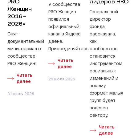
PRO
лидеров НКО
У сообщества
Женщин
PRO Женщин
Генеральный
2016–
появился
директор
2026»
официальный
фонда
Снят
канал в Яндекс
рассказала,
документальный
Дзене.
как
мини-сериал о
Присоединяйтесь.
сообщество
сообществе
становится
Читать
PRO Женщин!
инструментом
далее
социальных
Читать
изменений и
29 июля 2026
далее
почему
формат малых
31 июля 2026
групп будет
полезен
сектору.
Читать
далее