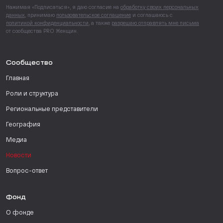
Нажимая «Подписаться», я даю согласие на
обработку своих персональных
данных
, принимаю
пользовательское соглашение
и соглашаюсь с
политикой конфиденциальности
, а также
разрешаю отправлять мне письма
от сообщества PRO Женщин.
Сообщество
Главная
Роли и структура
Региональные представители
География
Медиа
Новости
Вопрос-ответ
Фонд
О фонде