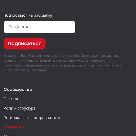
Подписаться на рассылку
Подписаться
Нажимая «Подписаться», я даю согласие на
обработку своих персональных
данных
, принимаю
пользовательское соглашение
и соглашаюсь с
политикой конфиденциальности
, а также
разрешаю отправлять мне письма
от сообщества PRO Женщин.
Сообщество
Главная
Роли и структура
Региональные представители
География