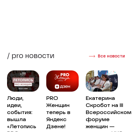
стороны своей жизни.
Создать группу
Интервью участниц
/ pro новости
Все новости
Люди,
PRO
Екатерина
идеи,
Женщин
Скробот на III
события:
теперь в
Всероссийском
вышла
Яндекс
форуме
«Летопись
Дзене!
женщин —