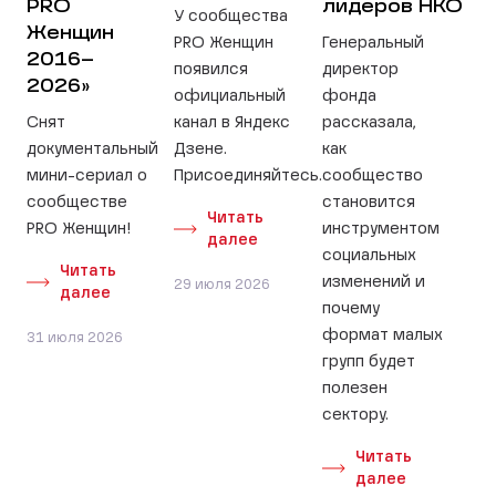
PRO
лидеров НКО
У сообщества
Женщин
PRO Женщин
Генеральный
2016–
появился
директор
2026»
официальный
фонда
Снят
канал в Яндекс
рассказала,
документальный
Дзене.
как
мини-сериал о
Присоединяйтесь.
сообщество
сообществе
становится
Читать
PRO Женщин!
инструментом
далее
социальных
Читать
изменений и
29 июля 2026
далее
почему
формат малых
31 июля 2026
групп будет
полезен
сектору.
Читать
далее