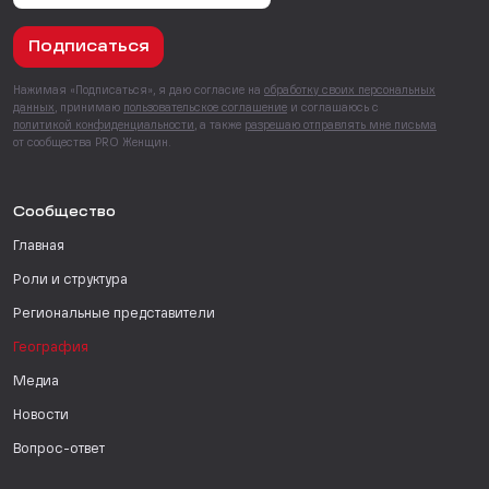
Подписаться
Нажимая «Подписаться», я даю согласие на
обработку своих персональных
данных
, принимаю
пользовательское соглашение
и соглашаюсь с
политикой конфиденциальности
, а также
разрешаю отправлять мне письма
от сообщества PRO Женщин.
Сообщество
Главная
Роли и структура
Региональные представители
География
Медиа
Новости
Вопрос-ответ