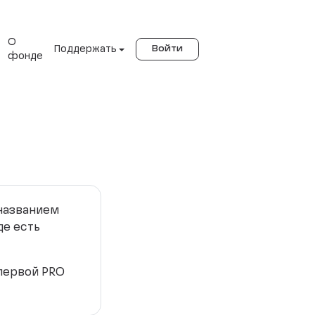
О
Поддержать
Войти
фонде
 названием
де есть
 первой PRO