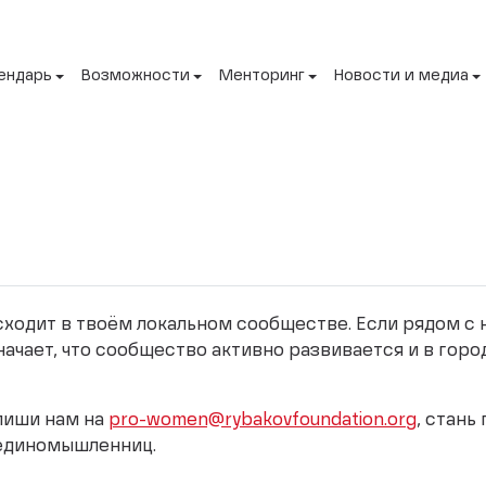
ендарь
Возможности
Менторинг
Новости и медиа
исходит в твоём локальном сообществе. Если рядом с
начает, что сообщество активно развивается и в горо
апиши нам на
pro-women@rybakovfoundation.org
, стань
 единомышленниц.