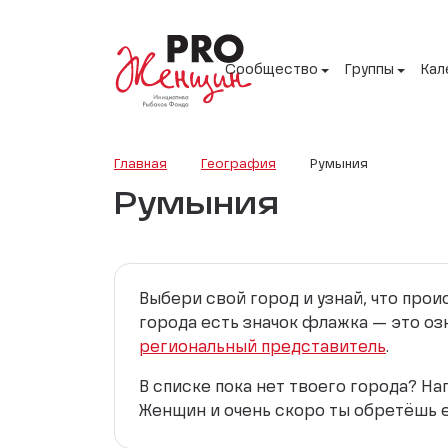
Сообщество
Группы
Кал
Главная
География
Румыния
Румыния
Выбери свой город и узнай, что про
города есть значок флажка — это оз
региональный представитель
.
В списке пока нет твоего города? Н
Женщин и очень скоро ты обретёшь