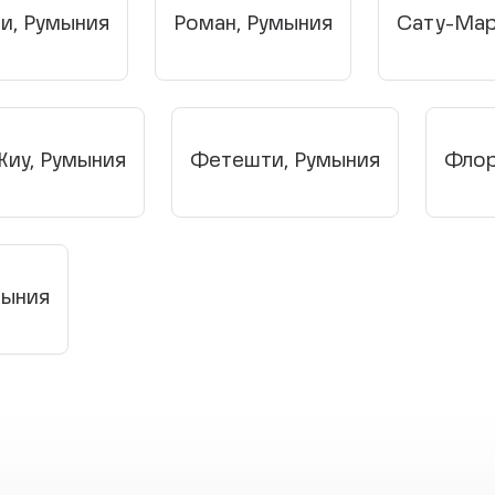
и, Румыния
Роман, Румыния
Сату-Мар
Жиу, Румыния
Фетешти, Румыния
Флор
мыния