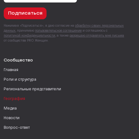
Подписаться
Нажимая «Подписаться», я даю согласие на
обработку своих персональных
данных
, принимаю
пользовательское соглашение
и соглашаюсь с
политикой конфиденциальности
, а также
разрешаю отправлять мне письма
от сообщества PRO Женщин.
Сообщество
Главная
Роли и структура
Региональные представители
География
Медиа
Новости
Вопрос-ответ