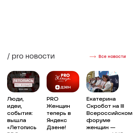
стороны своей жизни.
Создать группу
Интервью участниц
/ pro новости
Все новости
Люди,
PRO
Екатерина
идеи,
Женщин
Скробот на III
события:
теперь в
Всероссийском
вышла
Яндекс
форуме
«Летопись
Дзене!
женщин —