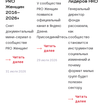
PRO
лидеров НКО
У сообщества
Женщин
PRO Женщин
Генеральный
2016–
появился
директор
2026»
официальный
фонда
Снят
канал в Яндекс
рассказала,
документальный
Дзене.
как
мини-сериал о
Присоединяйтесь.
сообщество
сообществе
становится
Читать
PRO Женщин!
инструментом
далее
социальных
Читать
изменений и
29 июля 2026
далее
почему
формат малых
31 июля 2026
групп будет
полезен
сектору.
Читать
далее