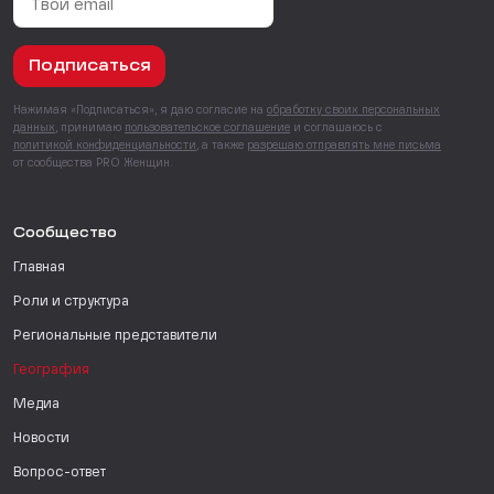
Подписаться
Нажимая «Подписаться», я даю согласие на
обработку своих персональных
данных
, принимаю
пользовательское соглашение
и соглашаюсь с
политикой конфиденциальности
, а также
разрешаю отправлять мне письма
от сообщества PRO Женщин.
Сообщество
Главная
Роли и структура
Региональные представители
География
Медиа
Новости
Вопрос-ответ