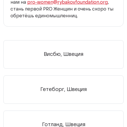
нам на
pro-women@rybakovfoundation.org
,
стань первой PRO Женщин и очень скоро ты
обретёшь единомышленниц.
Висбю, Швеция
Гетеборг, Швеция
Готланд, Швеция