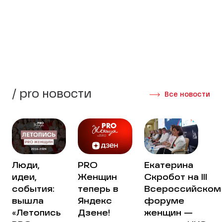
стороны своей жизни.
Создать группу
Интервью участниц
/ pro новости
Все новости
Люди,
PRO
Екатерина
идеи,
Женщин
Скробот на III
события:
теперь в
Всероссийском
вышла
Яндекс
форуме
«Летопись
Дзене!
женщин —