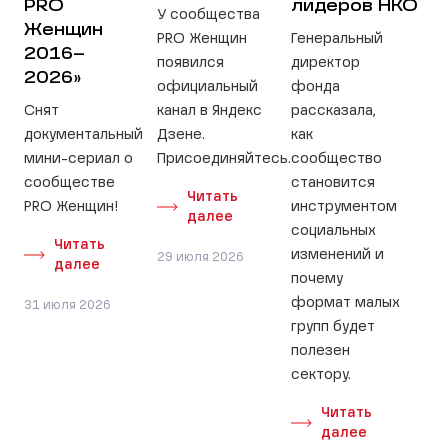
PRO
лидеров НКО
У сообщества
Женщин
PRO Женщин
Генеральный
2016–
появился
директор
2026»
официальный
фонда
Снят
канал в Яндекс
рассказала,
документальный
Дзене.
как
мини-сериал о
Присоединяйтесь.
сообщество
сообществе
становится
Читать
PRO Женщин!
инструментом
далее
социальных
Читать
изменений и
29 июля 2026
далее
почему
формат малых
31 июля 2026
групп будет
полезен
сектору.
Читать
далее