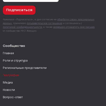
Подписаться
Нажимая «Подписаться», я даю согласие на
обработку своих персональных
данных
, принимаю
пользовательское соглашение
и соглашаюсь с
политикой конфиденциальности
, а также
разрешаю отправлять мне письма
от сообщества PRO Женщин.
Сообщество
Главная
Роли и структура
Региональные представители
География
Медиа
Новости
Вопрос-ответ