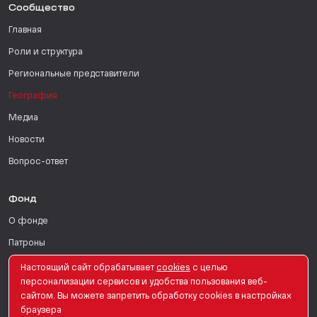
Сообщество
Главная
Роли и структура
Региональные представители
География
Медиа
Новости
Вопрос-ответ
Фонд
О фонде
Патроны
Поддержать
Настоящий сайт обрабатывает
сookies
с целью
персонализации сервисов и удобства пользования веб-
Для СМИ
сайтом. Вы можете запретить обработку сookies в настройках
браузера