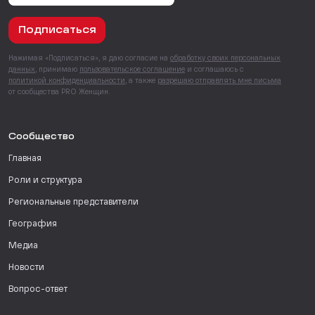
Подписаться
Нажимая «Подписаться», я даю согласие на
обработку своих персональных
данных
, принимаю
пользовательское соглашение
и соглашаюсь с
политикой конфиденциальности
, а также
разрешаю отправлять мне письма
от сообщества PRO Женщин.
Сообщество
Главная
Роли и структура
Региональные представители
География
Медиа
Новости
Вопрос-ответ