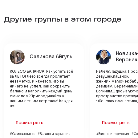
Другие группы в этом городе
Новицка
Салихова Айгуль
Вероник
КОЛЕСО БАЛАНСА: Как успеть всё
НаЛеляЛадушка. Прос
за ЛЕТО! Лето всегда пролетает
девушек,пацанок,
незаметно, и кажется, что ты
женЧин,мамочек,бабу
ничего не успел. Как сохранить
девицам, Берегинями,
баланс и наполнить каждый день
Богиням.Здесь в уют
смыслом?Присоединяйся к
пространстве прозвуч
нашим летним встречам! Каждая
*Женская гимнастика, 
вст...
Посмотреть
Посмотреть
#Саморазвитие
#Баланс и гармония
#Баланс и гармония
#Се