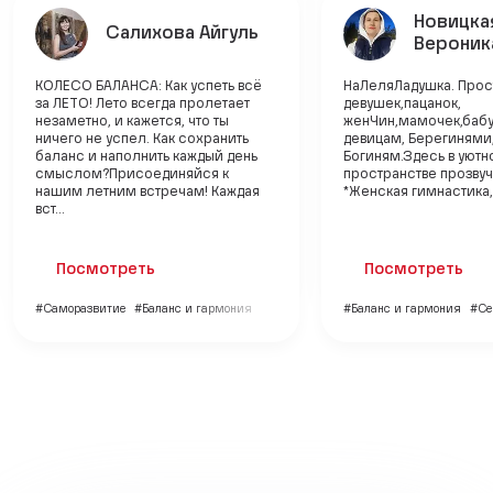
Новицка
Салихова Айгуль
Вероник
КОЛЕСО БАЛАНСА: Как успеть всё
НаЛеляЛадушка. Прос
за ЛЕТО! Лето всегда пролетает
девушек,пацанок,
незаметно, и кажется, что ты
женЧин,мамочек,бабу
ничего не успел. Как сохранить
девицам, Берегинями,
баланс и наполнить каждый день
Богиням.Здесь в уют
смыслом?Присоединяйся к
пространстве прозвуч
нашим летним встречам! Каждая
*Женская гимнастика, 
вст...
Посмотреть
Посмотреть
#Саморазвитие
#Баланс и гармония
#Баланс и гармония
#Се