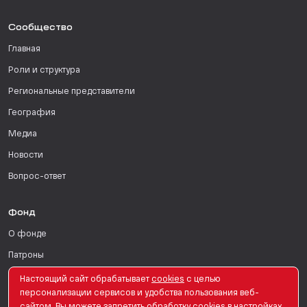
Сообщество
Главная
Роли и структура
Региональные представители
География
Медиа
Новости
Вопрос-ответ
Фонд
О фонде
Патроны
Поддержать
Настоящий сайт обрабатывает
сookies
с целью
персонализации сервисов и удобства пользования веб-
Для СМИ