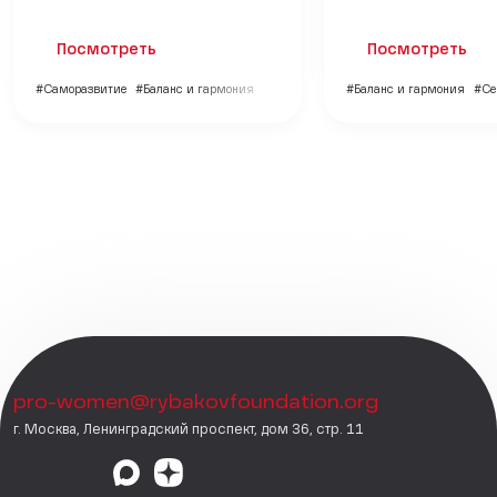
Посмотреть
Посмотреть
#Саморазвитие
#Баланс и гармония
#Баланс и гармония
#Се
pro-women@rybakovfoundation.org
г. Москва, Ленинградский проспект, дом 36, стр. 11