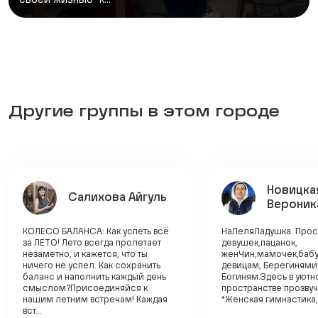
Другие группы в этом городе
Новицка
Салихова Айгуль
Вероник
КОЛЕСО БАЛАНСА: Как успеть всё
НаЛеляЛадушка. Прос
за ЛЕТО! Лето всегда пролетает
девушек,пацанок,
незаметно, и кажется, что ты
женЧин,мамочек,бабу
ничего не успел. Как сохранить
девицам, Берегинями,
баланс и наполнить каждый день
Богиням.Здесь в уют
смыслом?Присоединяйся к
пространстве прозвуч
нашим летним встречам! Каждая
*Женская гимнастика, 
вст...