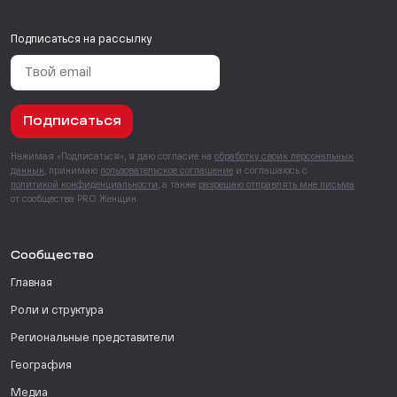
Подписаться на рассылку
Подписаться
Нажимая «Подписаться», я даю согласие на
обработку своих персональных
данных
, принимаю
пользовательское соглашение
и соглашаюсь с
политикой конфиденциальности
, а также
разрешаю отправлять мне письма
от сообщества PRO Женщин.
Сообщество
Главная
Роли и структура
Региональные представители
География
Медиа