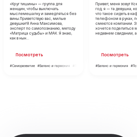
«Круг тишины» — группа для
Привет, меня зовут Кс
женщин, чтобы выключать
год, я — та девушка, к
мыслемешалку и замедляться без
что такое сидеть в ка
вины.Приветствую вас, милые
телефоном в руках, п
девушки!Я Анна Максимова,
смеются компании. Зн
эксперт по самопознанию, методу
хочется поделиться 
«Матрица судьбы» и МАК. Я знаю,
недавнем свидании, а н
как в нын...
Посмотреть
Посмотреть
#Саморазвитие
#Баланс и гармония
#Психология
#Баланс и гармония
#Пс