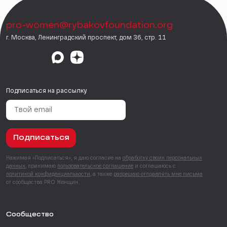
pro-women@rybakovfoundation.org
г. Москва, Ленинградский проспект, дом 36, стр. 11
Подписаться на рассылку
Подписаться
Нажимая «Подписаться», я даю согласие на
обработку своих персональных
данных
, принимаю
пользовательское соглашение
и соглашаюсь с
политикой конфиденциальности
, а также
разрешаю отправлять мне письма
от сообщества PRO Женщин.
Сообщество