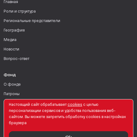
Главная
Роли и структура
Региональные представители
География
Медиа
Новости
Вопрос-ответ
Фонд
О фонде
Патроны
Поддержать
Настоящий сайт обрабатывает
сookies
с целью
персонализации сервисов и удобства пользования веб-
Для СМИ
сайтом. Вы можете запретить обработку сookies в настройках
браузера
English Version