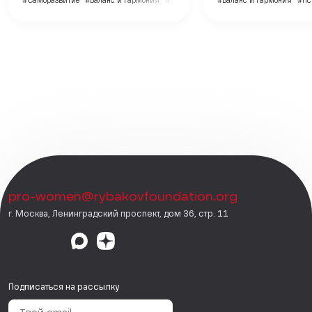
#Саморазвитие
#Баланс и гармония
#Психология
#Баланс и гармония
#Пс
pro-women@rybakovfoundation.org
г. Москва, Ленинградский проспект, дом 36, стр. 11
Подписаться на рассылку