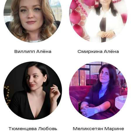
Виллипп Алёна
Смиркина Алёна
Тюменцева Любовь
Меликсетян Марине