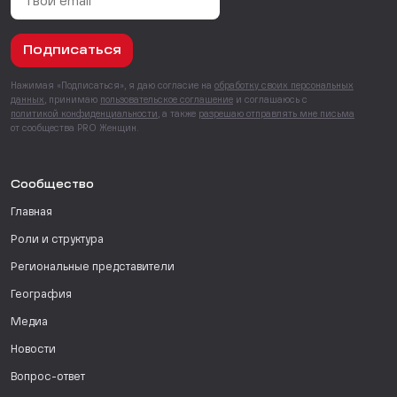
Подписаться
Нажимая «Подписаться», я даю согласие на
обработку своих персональных
данных
, принимаю
пользовательское соглашение
и соглашаюсь с
политикой конфиденциальности
, а также
разрешаю отправлять мне письма
от сообщества PRO Женщин.
Сообщество
Главная
Роли и структура
Региональные представители
География
Медиа
Новости
Вопрос-ответ