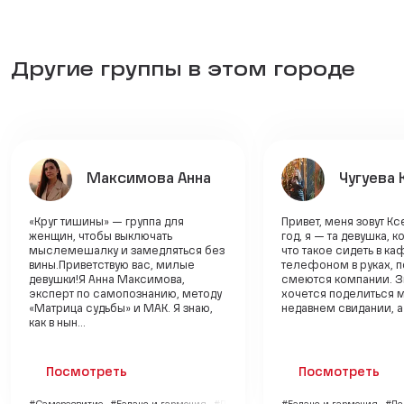
Другие группы в этом городе
Максимова Анна
Чугуева 
«Круг тишины» — группа для
Привет, меня зовут Кс
женщин, чтобы выключать
год, я — та девушка, к
мыслемешалку и замедляться без
что такое сидеть в ка
вины.Приветствую вас, милые
телефоном в руках, п
девушки!Я Анна Максимова,
смеются компании. Зн
эксперт по самопознанию, методу
хочется поделиться 
«Матрица судьбы» и МАК. Я знаю,
недавнем свидании, а н
как в нын...
Посмотреть
Посмотреть