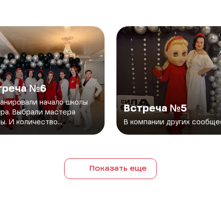
треча №6
анировали начало школы
Встреча №5
ра. Выбрали мастера
ы. И количество...
В компании других сообще
Показать еще