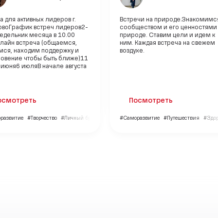
а для активных лидеров г.
Встречи на природе.Знакомимс
овоГрафик встреч лидеров2-
сообществом и его ценностями
едельник месяца в 10.00
природе. Ставим цели и идем к
айн встреча (общаемся,
ним. Каждая встреча на свежем
мся, находим поддержку и
воздухе.
новение чтобы быть ближе)11
 июня6 июляВ начале августа
осмотреть
Посмотреть
развитие
#Творчество
#Личный бренд
#Саморазвитие
#Путешествия
#Здор