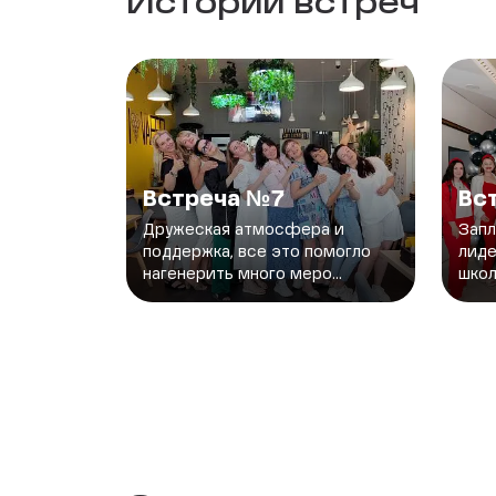
Истории встреч
Встреча №7
Вс
Дружеская атмосфера и
Запл
поддержка, все это помогло
лиде
нагенерить много меро...
школ