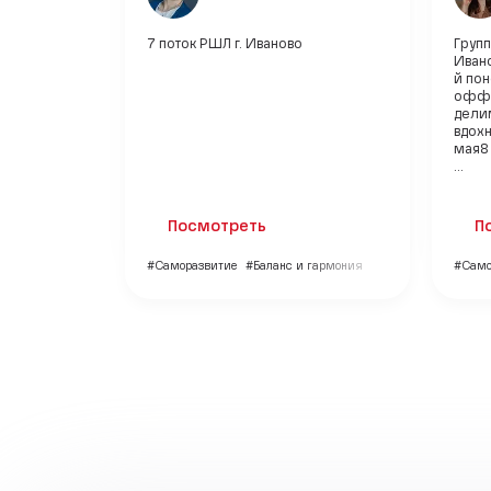
7 поток РШЛ г. Иваново
Групп
Иван
й пон
оффл
дели
вдох
мая8
...
Посмотреть
П
#Саморазвитие
#Баланс и гармония
#Само