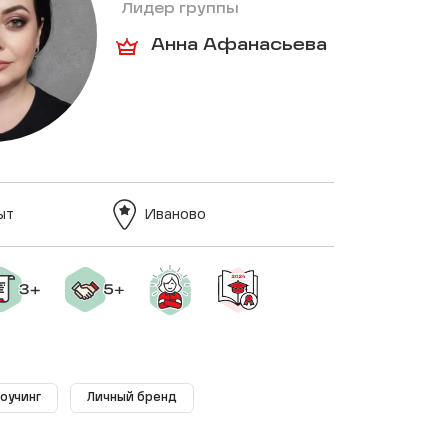
Лидер группы
Анна Афанасьева
ыт
Иваново
оучинг
Личный бренд