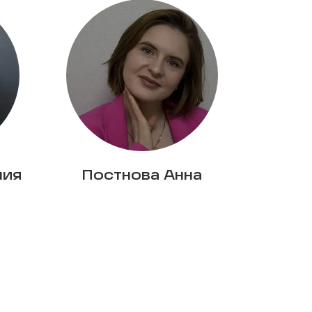
лия
Постнова Анна