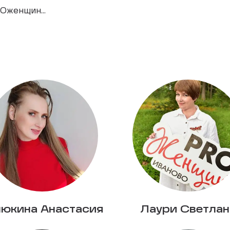
Oженщин...
люкина Анастасия
Лаури Светлан