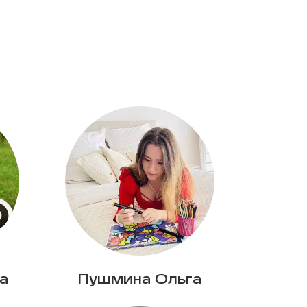
а
Пушмина Ольга