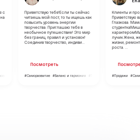
Ек
я с
Приветствую тебя!Если ты сейчас
Клиенты и про
 на
читаешь мой пост, то ты ищешь как
Приветствую в
повысить уровень энергии
Глазкова. Ма
творчества. Приглашаю тебя в
студенткаМиша
необычное путешествие! Это мир
характеромМ
без границ, правил и установок!
лучик.Жена, ж
Соединив творчество, индиви...
жизни, ремонт
роста. ...
Посмотреть
Посмотр
овье
#Саморазвитие
#Баланс и гармония
#Творчество
#Продажи
#Сам