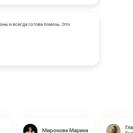
оны и всегда готова помочь. Это
Гл
Миронова Марина