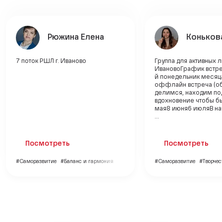
Рюжина Елена
Коньков
7 поток РШЛ г. Иваново
Группа для активных л
ИвановоГрафик встр
й понедельник месяца
оффлайн встреча (о
делимся, находим по
вдохновение чтобы б
мая8 июня6 июляВ на
...
Посмотреть
Посмотреть
#Саморазвитие
#Баланс и гармония
#Саморазвитие
#Творчес