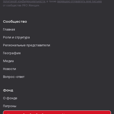
политикой конфиденциальности
, а также
разрешаю отправлять мне письма
от сообщества PRO Женщин.
Сообщество
Главная
Роли и структура
Региональные представители
География
Медиа
Новости
Вопрос-ответ
Фонд
О фонде
Патроны