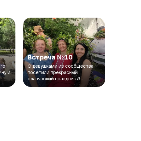
Встреча №10
его
С девушками из сообщества
ину и
посетили прекрасный
славянский праздник &...