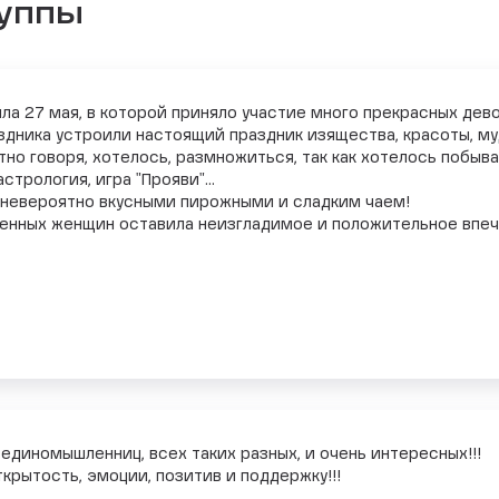
руппы
ла 27 мая, в которой приняло участие много прекрасных дево
здника устроили настоящий праздник изящества, красоты, му
но говоря, хотелось, размножиться, так как хотелось побыв
трология, игра "Прояви"...
с невероятно вкусными пирожными и сладким чаем!
енных женщин оставила неизгладимое и положительное впеча
единомышленниц, всех таких разных, и очень интересных!!!
крытость, эмоции, позитив и поддержку!!!