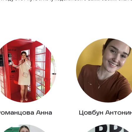
Романцова Анна
Цовбун Антони