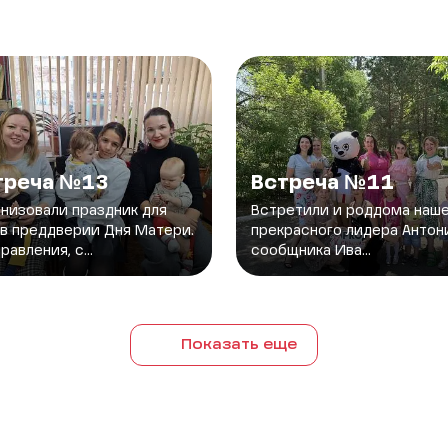
треча №13
Встреча №11
низовали праздник для
Встретили и роддома наш
в преддверии Дня Матери.
прекрасного лидера Антон
равления, с...
сообщника Ива...
Показать еще