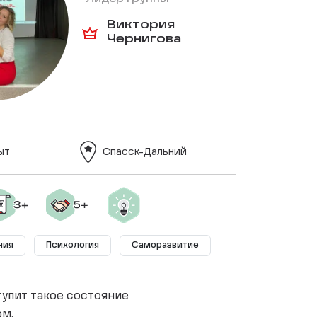
Виктория
Чернигова
ыт
Спасск-Дальний
ния
Психология
Саморазвитие
тупит такое состояние
ом.