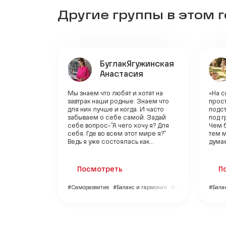
Другие группы в этом 
БуглакЯгужинская
Анастасия
Мы знаем что любят и хотят на
«На с
завтрак наши родные. Знаем что
прост
для них лучше и когда. И часто
подст
забываем о себе самой. Задай
под 
себе вопрос-"А чего хочу я? Для
Чем 
себя. Где во всем этот мире я?"
тем м
Ведь я уже состоялась как...
думае
Посмотреть
П
#Саморазвитие
#Баланс и гармония
#Здоровье
#Бала