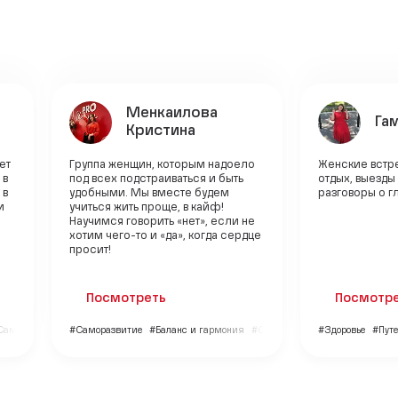
Менкаилова
Га
Кристина
ет
Группа женщин, которым надоело
Женские встре
 в
под всех подстраиваться и быть
отдых, выезды
 в
удобными. Мы вместе будем
разговоры о г
и
учиться жить проще, в кайф!
Научимся говорить «нет», если не
хотим чего-то и «да», когда сердце
просит!
Посмотреть
Посмотр
Саморазвитие
#Саморазвитие
#Баланс и гармония
#Семья и дети
#Здоровье
#Пут