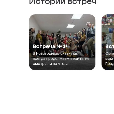
Истории встреч
Встреча №14
Вс
В Новогоднюю сказку мы
Орга
всегда продолжаем верить, не
мам 
смотря ни на что. ...
Позд