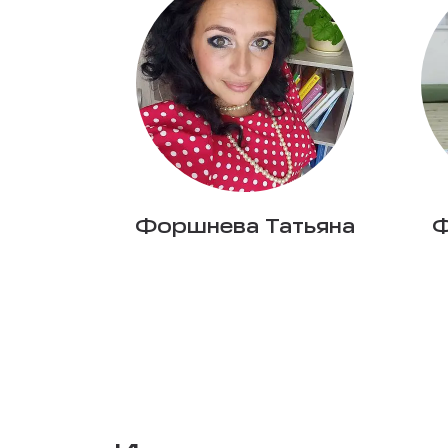
Форшнева Татьяна
Ф