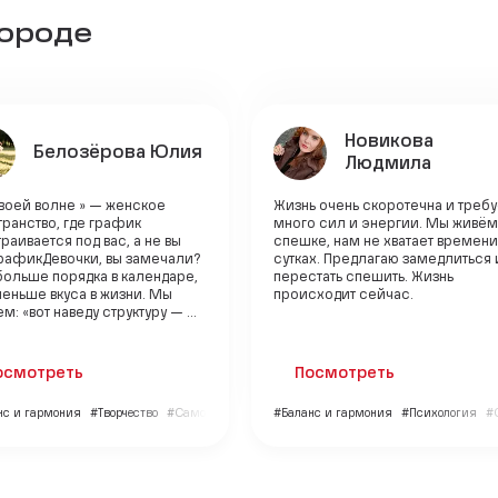
городе
Новикова
Белозёрова Юлия
Людмила
воей волне » — женское
Жизнь очень скоротечна и требу
ранство, где график
много сил и энергии. Мы живём
раивается под вас, а не вы
спешке, нам не хватает времени
графикДевочки, вы замечали?
сутках. Предлагаю замедлиться 
больше порядка в календаре,
перестать спешить. Жизнь
еньше вкуса в жизни. Мы
происходит сейчас.
м: «вот наведу структуру — ...
осмотреть
Посмотреть
нс и гармония
#Творчество
#Саморазвитие
#Баланс и гармония
#Психология
#