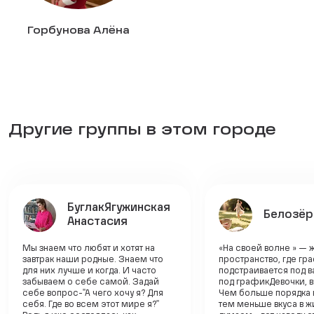
Горбунова Алёна
Другие группы в этом городе
БуглакЯгужинская
Белозёр
Анастасия
Мы знаем что любят и хотят на
«На своей волне » — 
завтрак наши родные. Знаем что
пространство, где гр
для них лучше и когда. И часто
подстраивается под ва
забываем о себе самой. Задай
под графикДевочки, 
себе вопрос-"А чего хочу я? Для
Чем больше порядка 
себя. Где во всем этот мире я?"
тем меньше вкуса в ж