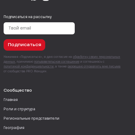
Подписаться на рассылку
Подписаться
Нажимая «Подписаться», я даю согласие на
обработку своих персональных
данных
, принимаю
пользовательское соглашение
и соглашаюсь с
политикой конфиденциальности
, а также
разрешаю отправлять мне письма
от сообщества PRO Женщин.
Сообщество
Главная
Роли и структура
Региональные представители
География