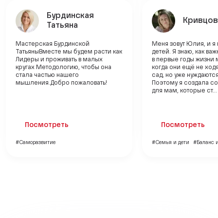
Бурдинская
Кривцов
Татьяна
Мастерская Бурдинской
Меня зовут Юлия, и я
ТатьяныВместе мы будем расти как
детей. Я знаю, как ва
Лидеры и проживать в малых
в первые годы жизни
кругах Методологию, чтобы она
когда они ещё не ходя
стала частью нашего
сад, но уже нуждаютс
мышления.Добро пожаловать!
Поэтому я создала с
для мам, которые ст...
Посмотреть
Посмотреть
#Саморазвитие
#Семья и дети
#Баланс 