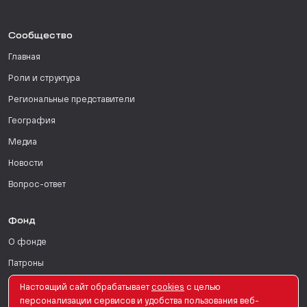
Сообщество
Главная
Роли и структура
Региональные представители
География
Медиа
Новости
Вопрос-ответ
Фонд
О фонде
Патроны
Поддержать
Настоящий сайт обрабатывает
сookies
с целью
персонализации сервисов и удобства пользования веб-
Для СМИ