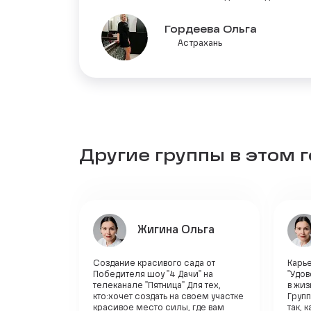
Гордеева Ольга
Астрахань
Другие группы в этом 
Жигина Ольга
Создание красивого сада от
Карье
Победителя шоу "4 Дачи" на
"Удов
телеканале "Пятница" Для тех,
в жи
кто:хочет создать на своем участке
Групп
красивое место силы, где вам
так, 