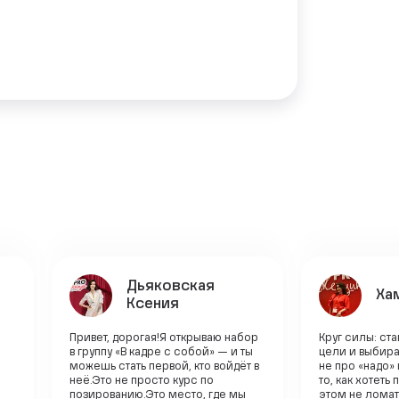
Дьяковская
Ха
Ксения
Привет, дорогая!Я открываю набор
Круг силы: ст
в группу «В кадре с собой» — и ты
цели и выбира
можешь стать первой, кто войдёт в
не про «надо»
неё.Это не просто курс по
то, как хотеть
позированию.Это место, где мы
этом не ломат