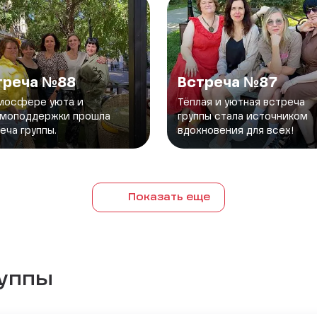
треча №88
Встреча №87
мосфере уюта и
Тёплая и уютная встреча
имоподдержки прошла
группы стала источником
еча группы.
вдохновения для всех!
Показать еще
руппы