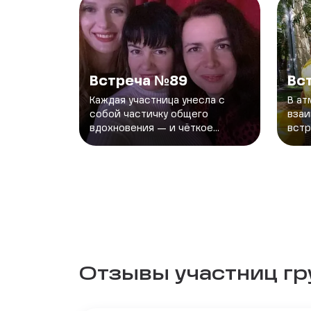
Встреча №89
Вс
Каждая участница унесла с
В ат
собой частичку общего
вза
вдохновения — и чёткое...
встр
Отзывы участниц г