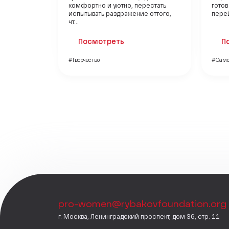
комфортно и уютно, перестать
готов
испытывать раздражение оттого,
перей
чт...
Посмотреть
П
#Творчество
#Само
pro-women@rybakovfoundation.org
г. Москва, Ленинградский проспект, дом 36, стр. 11