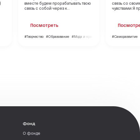
)
вместе будем прорабатывать твою
связь со свои
связь с собой через к...
чувствами.Я пр
Посмотреть
Посмотр
#Творчество
#Образование
#Мода и красота
#Саморазвитие
Фонд
О фонде