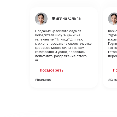
Жигина Ольга
Создание красивого сада от
Карье
Победителя шоу "4 Дачи" на
"Удов
телеканале "Пятница" Для тех,
в жи
кто:хочет создать на своем участке
Групп
красивое место силы, где вам
так, 
комфортно и уютно, перестать
готов
испытывать раздражение оттого,
перей
чт...
Посмотреть
П
#Творчество
#Само