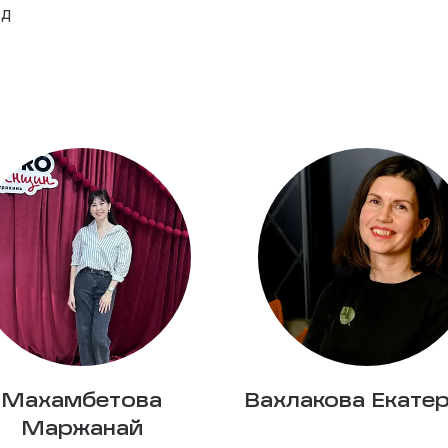
ёд
Махамбетова
Вахлакова Екате
Маржанай