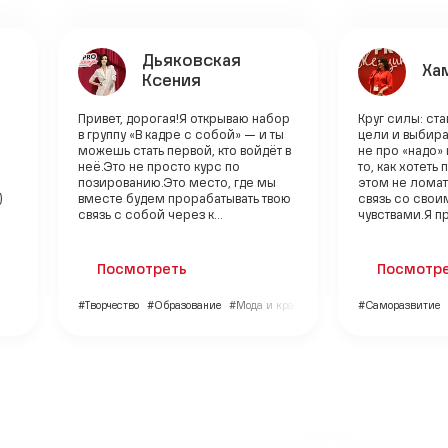
Дьяковская
Ха
Ксения
Привет, дорогая!Я открываю набор
Круг силы: ст
в группу «В кадре с собой» — и ты
цели и выбира
можешь стать первой, кто войдёт в
не про «надо»
неё.Это не просто курс по
то, как хотеть
позированию.Это место, где мы
этом не ломат
)
вместе будем прорабатывать твою
связь со свои
связь с собой через к...
чувствами.Я пр
Посмотреть
Посмотр
#Творчество
#Образование
#Мода и красота
#Саморазвитие