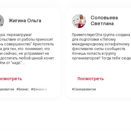
Соловьева
Жигина Ольга
Светлана
ра: перезагрузка!
Приветствую!Эта группа создана
ольствие от работы приносит
для подготовки к Пятому
знь совершенство" Аристотель
международному эстафетному
а для тех, кто: понимает, что
фестивалю силы сообществ.
как сейчас, не устраивает не
Хочешь попасть в группу
 достигать любой ценой хочет
организаторов? Тогда тебе сюда
ти от "надо" ...
осмотреть
Посмотреть
развитие
#Бизнес
#Финансы
#Саморазвитие