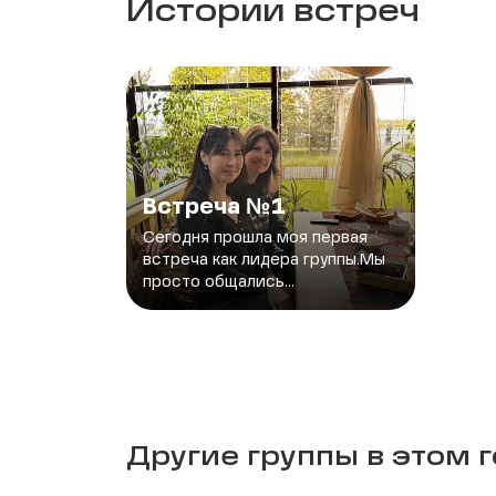
Истории встреч
Встреча №1
Сегодня прошла моя первая
встреча как лидера группы.Мы
просто общались...
Другие группы в этом 