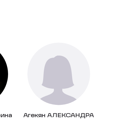
рина
Агекян АЛЕКСАНДРА