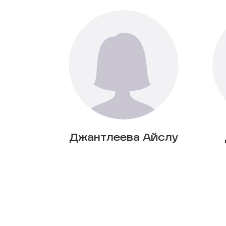
Джантлеева Айслу