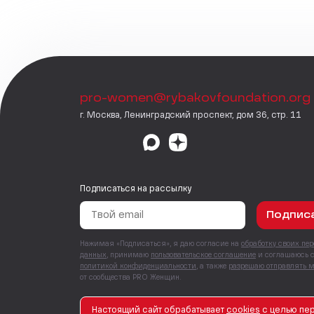
pro-women@rybakovfoundation.org
г. Москва, Ленинградский проспект, дом 36, стр. 11
Подписаться на рассылку
Подпис
Нажимая «Подписаться», я даю согласие на
обработку своих пе
данных
, принимаю
пользовательское соглашение
и соглашаюсь 
политикой конфиденциальности
, а также
разрешаю отправлять 
от сообщества PRO Женщин.
Настоящий сайт обрабатывает
сookies
с целью пер