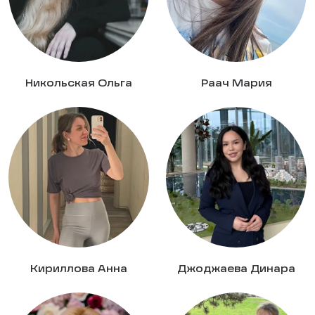
Никольская Ольга
Раач Мария
Кириллова Анна
Джоджаева Динара