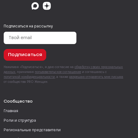
Подписаться на рассылку
Подписаться
Нажимая «Подписаться», я даю согласие на
обработку своих персональных
данных
, принимаю
пользовательское соглашение
и соглашаюсь с
политикой конфиденциальности
, а также
разрешаю отправлять мне письма
от сообщества PRO Женщин.
Сообщество
Главная
Роли и структура
Региональные представители