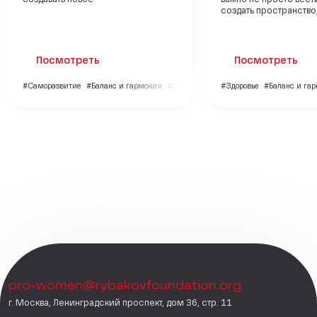
создавать новое
важно не просто вести
создать пространство, 
Посмотреть
Посмотреть
#Саморазвитие
#Баланс и гармония
#Личный бренд
#Здоровье
#Баланс и га
pro-women@rybakovfoundation.org
г. Москва, Ленинградский проспект, дом 36, стр. 11