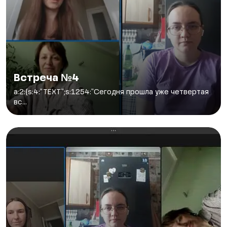
Встреча №4
a:2:{s:4:"TEXT";s:1254:"Сегодня прошла уже четвертая
вс...