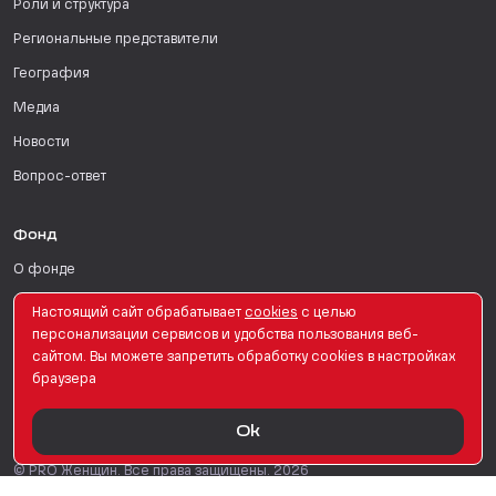
Роли и структура
Региональные представители
География
Медиа
Новости
Вопрос-ответ
Фонд
О фонде
Патроны
Настоящий сайт обрабатывает
сookies
с целью
персонализации сервисов и удобства пользования веб-
Поддержать
сайтом. Вы можете запретить обработку сookies в настройках
Для СМИ
браузера
Ok
English Version
© PRO Женщин. Все права защищены. 2026