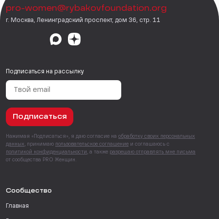
pro-women@rybakovfoundation.org
г. Москва, Ленинградский проспект, дом 36, стр. 11
Подписаться на рассылку
Подписаться
Нажимая «Подписаться», я даю согласие на
обработку своих персональных
данных
, принимаю
пользовательское соглашение
и соглашаюсь с
политикой конфиденциальности
, а также
разрешаю отправлять мне письма
от сообщества PRO Женщин.
Сообщество
Главная