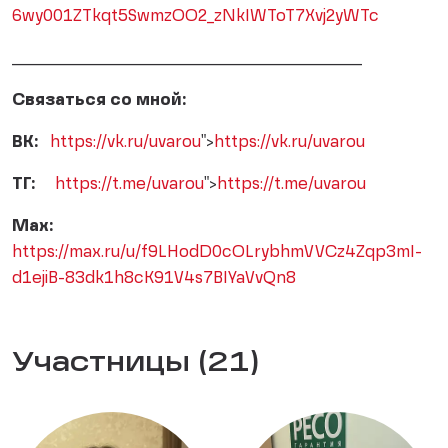
6wy001ZTkqt5SwmzOO2_zNkIWToT7Xvj2yWTc
__________________________________________________
Связаться со мной:
ВК:
https://vk.ru/uvarou
">
https://vk.ru/uvarou
ТГ:
https://t.me/uvarou
">
https://t.me/uvarou
Мах:
https://max.ru/u/f9LHodD0cOLrybhmVVCz4Zqp3mI-
d1ejiB-83dk1h8cK91V4s7BIYaVvQn8
Участницы (21)