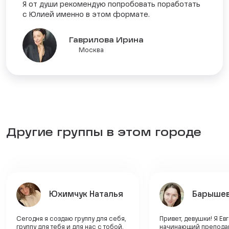
Я от души рекомендую попробовать поработать
с Юлией именно в этом формате.
Гаврилова Ирина
Москва
Другие группы в этом городе
Юхимчук Наталья
Барышев
Сегодня я создаю группу для себя,
Привет, девушки! Я Ев
группу для тебя и для нас с тобой,
начинающий преподав