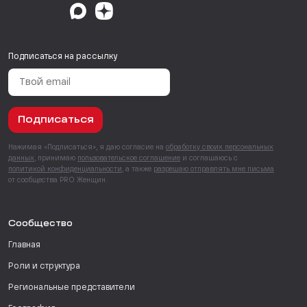
Подписаться на рассылку
Подписаться
Нажимая «Подписаться», я даю согласие на
обработку своих персональных
данных
, принимаю
пользовательское соглашение
и соглашаюсь с
политикой конфиденциальности
, а также
разрешаю отправлять мне письма
от сообщества PRO Женщин.
Сообщество
Главная
Роли и структура
Региональные представители