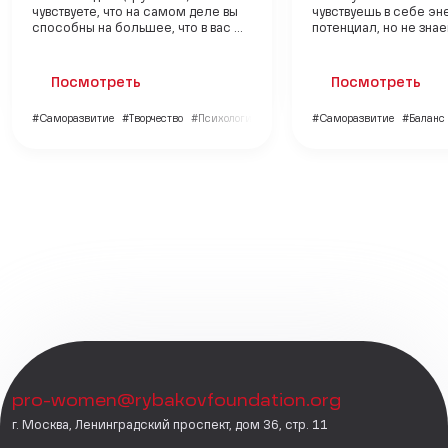
чувствуете, что на самом деле вы
чувствуешь в себе эн
способны на большее, что в вас ...
потенциал, но не знаеш
Посмотреть
Посмотреть
#Саморазвитие
#Творчество
#Психология
#Саморазвитие
#Баланс
pro-women@rybakovfoundation.org
г. Москва, Ленинградский проспект, дом 36, стр. 11